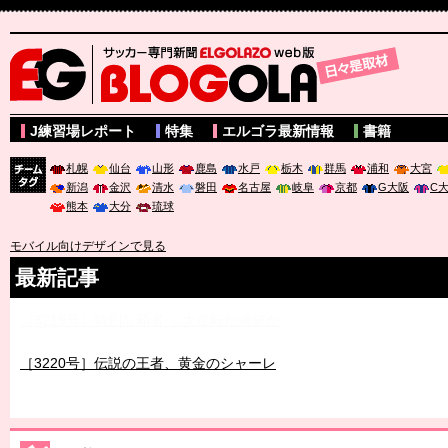
サッカー専門新聞ELGOLAZO web版 BLOGOLA
J練習場レポート
特集
エルゴラ最新情報
書籍
札幌
仙台
山形
鹿島
水戸
栃木
群馬
浦和
大宮
新潟
金沢
清水
磐田
名古屋
岐阜
京都
G大阪
C
チーム
熊本
大分
琉球
タグ
モバイル向けデザインで見る
最新記事
［3219号］特別な覇者へ 大逆転か連破か
［3220号］伝説の王者、黄金のシャーレ
［3230号］世界一への夢は終わらない