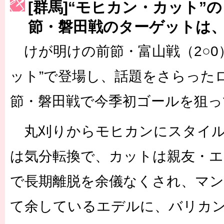
[群馬]“モヒカン・カット”
［3223号］一丸。日本出陣
節・磐田戦のターゲットは
［3222号］史上最大のW杯開幕 注目は「個」
けが明けの前節・富山戦（2○0
長谷川 アーリアジャスールさんがシンポジウム「気候変動から命を
ット”で登場し、話題をさらった
節・磐田戦で今季初ゴールを狙っ
丸刈りからモヒカンにスタイル
は気分転換で、カットは親友・エ
で長期離脱を余儀なくされ、マ
て余しているエデルに、バリカ