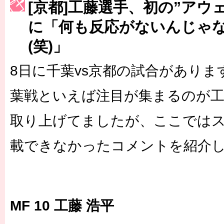
[京都]工藤選手、初の”アウ
［3223号］一丸。日本出陣
に「何も反応がないんじゃ
［3222号］史上最大のW杯開幕 注目は「個」
(笑)」
長谷川 アーリアジャスールさんがシンポジウム「気候変動から命を
8日に千葉vs京都の試合があり
葉戦といえば注目が集まるのが工
取り上げてましたが、ここでは
載できなかったコメントを紹介
MF 10 工藤 浩平