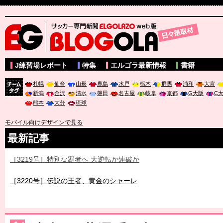
サッカー専門新聞ELGOLAZO web版 BLOGOLA
J練習場レポート
特集
エルゴラ最新情報
書籍
札幌
仙台
山形
鹿島
水戸
栃木
群馬
浦和
大宮
新潟
金沢
清水
磐田
名古屋
岐阜
京都
G大阪
C
チーム
熊本
大分
琉球
タグ
モバイル向けデザインで見る
最新記事
［3219号］特別な覇者へ 大逆転か連破か
［3220号］伝説の王者、黄金のシャーレ
［3230号］世界一への夢は終わらない