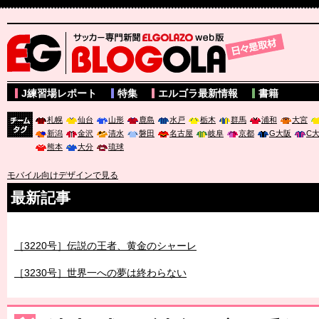
サッカー専門新聞ELGOLAZO web版 BLOGOLA
J練習場レポート
特集
エルゴラ最新情報
書籍
札幌
仙台
山形
鹿島
水戸
栃木
群馬
浦和
大宮
新潟
金沢
清水
磐田
名古屋
岐阜
京都
G大阪
C
チーム
熊本
大分
琉球
タグ
モバイル向けデザインで見る
最新記事
［3219号］特別な覇者へ 大逆転か連破か
［3220号］伝説の王者、黄金のシャーレ
［3230号］世界一への夢は終わらない
［3223号］一丸。日本出陣