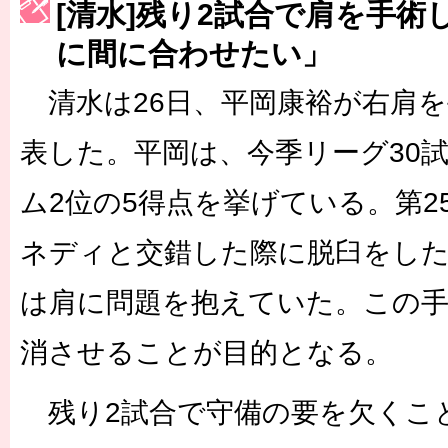
[清水]残り2試合で肩を手術
［3222号］史上最大のW杯開幕 注目は「個」
に間に合わせたい」
長谷川 アーリアジャスールさんがシンポジウム「気候変動から命を
清水は26日、平岡康裕が右肩を
表した。平岡は、今季リーグ30
ム2位の5得点を挙げている。第2
ネディと交錯した際に脱臼をし
は肩に問題を抱えていた。この
消させることが目的となる。
残り2試合で守備の要を欠くこ