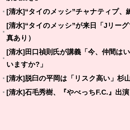
[清水]“タイのメッシ”チャナティプ、
[清水]“タイのメッシ”が来日「Jリー
真あり）
[清水]田口禎則氏が講義「今、仲間は
いますか?」
[清水]脱臼の平岡は「リスク高い」杉
[清水]石毛秀樹、『やべっちF.C.』出