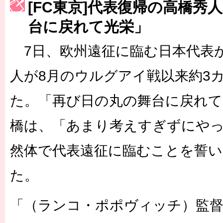
[FC東京]代表復帰の高橋秀
［3215号］WEEKLY EG SELECTION
台に戻れて光栄」
［3216号］行く末占うラストワン
7日、欧州遠征に臨む日本代表
［3217号］最高の景色へ出国
人が8月のウルグアイ戦以来約3
［3218号］WEEKLY EG SELECTION
た。「再び日の丸の舞台に戻れて
［3219号］特別な覇者へ 大逆転か連破か
橋は、「あまり考えすぎずにや
［3220号］伝説の王者、黄金のシャーレ
然体で代表遠征に臨むことを誓
た。
「（ランコ・ポポヴィッチ）監