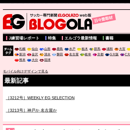
サッカー専門新聞ELGOLAZO web版 BLOGOLA
J練習場レポート
特集
エルゴラ最新情報
書籍
札幌
仙台
山形
鹿島
水戸
栃木
群馬
浦和
大宮
新潟
金沢
清水
磐田
名古屋
岐阜
京都
G大阪
C
チーム
熊本
大分
琉球
タグ
モバイル向けデザインで見る
最新記事
［3212号］WEEKLY EG SELECTION
［3213号］神戸か 名古屋か
［3214号］WEST制覇