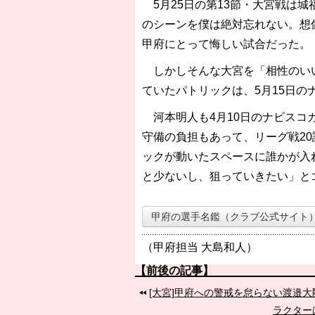
5月25日の第13節・大宮戦は城
のシーンを僕は絶対忘れない。想
甲府にとって悔しい試合だった。
しかしそんな大宮を「相性のいい
ていたパトリックは、5月15日の
河本明人も4月10日のナビスコ
守備の負担もあって、リーグ戦2
ックが動いたスペースに誰かが入
と少ないし、狙っていきたい」と
甲府の選手名鑑（クラブ公式サイト
（甲府担当 大島和人）
【前後の記事】
[大宮]甲府への警戒を怠らない渡邉
ラクター