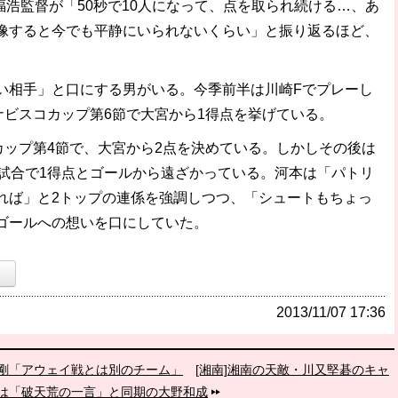
福浩監督が「50秒で10人になって、点を取られ続ける…、あ
像すると今でも平静にいられないくらい」と振り返るほど、
相手」と口にする男がいる。今季前半は川崎Fでプレーし
ナビスコカップ第6節で大宮から1得点を挙げている。
カップ第4節で、大宮から2点を決めている。しかしその後は
0試合で1得点とゴールから遠ざかっている。河本は「パトリ
れば」と2トップの連係を強調しつつ、「シュートもちょっ
ゴールへの想いを口にしていた。
）
2013/11/07 17:36
大剛「アウェイ戦とは別のチーム」
[湘南]湘南の天敵・川又堅碁のキャ
は「破天荒の一言」と同期の大野和成