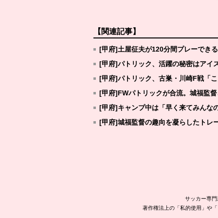
【関連記事】
[甲府]土屋征夫が120分間プレーで
[甲府]パトリック、活躍の秘密はアイス
[甲府]パトリック、古巣・川崎F戦「
[甲府]FWパトリックが合流。城福監
[甲府]キャンプ中は「早く来てみん
[甲府]城福監督の趣向を凝らしたトレ
サッカー専門
著作権法上の「私的使用」や「