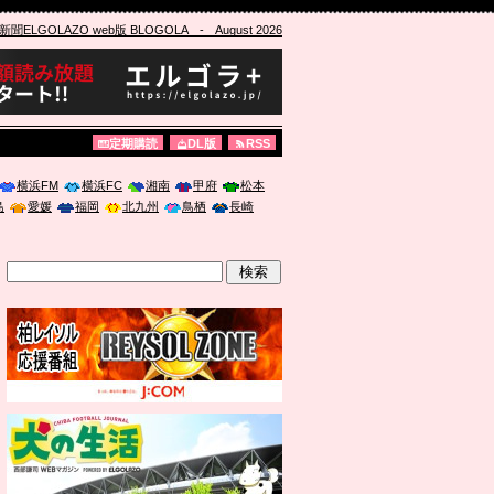
ELGOLAZO web版 BLOGOLA
- August 2026
定期購読
DL版
RSS
横浜FM
横浜FC
湘南
甲府
松本
島
愛媛
福岡
北九州
鳥栖
長崎
」に登壇