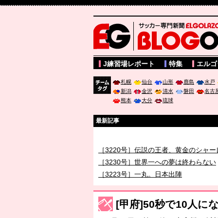
サッカー専門新聞ELGOLAZO web版 BLOGOL
J練習場レポート
特集
エルゴ
札幌
仙台
山形
鹿島
水戸
新潟
金沢
清水
磐田
名古
チーム
熊本
大分
琉球
タグ
最新記事
［3219号］特別な覇者へ 大逆転か連
［3220号］伝説の王者、黄金のシャー
［3230号］世界一への夢は終わらない
［3223号］一丸。日本出陣
［3222号］史上最大のW杯開幕 注目
長谷川 アーリアジャスールさんがシン
[甲府]50秒で10