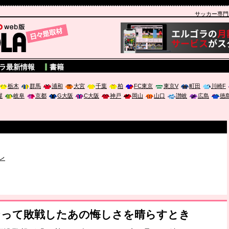
サッカー専門新聞
A
ラ最新情報
書籍
栃木
群馬
浦和
大宮
千葉
柏
FC東京
東京V
町田
川崎F
屋
岐阜
京都
G大阪
C大阪
神戸
岡山
山口
讃岐
広島
徳
破か
レ
は「個」
ポジウム「気候変動から命を守る ～エネルギー危機時代の猛暑対策～
人になって敗戦したあの悔しさを晴らすとき