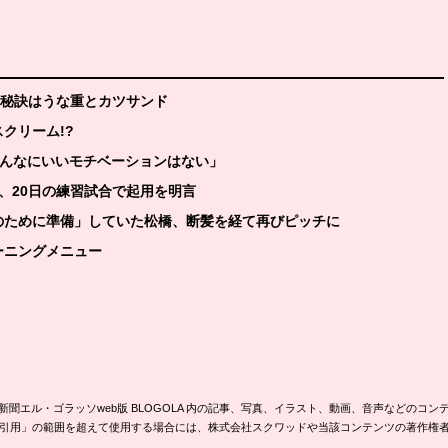
きる秘訣はうな重とカツサンド
クリーム!?
こんなにいいモチベーションはない」
督、20日の練習試合で起用を明言
なのために準備」していた松橋、断髪を経て再びピッチに
ーニングメニュー
新聞エル・ゴラッソweb版 BLOGOLA 内の記事、写真、イラスト、動画、音声などのコン
引用」の範囲を超えて使用する場合には、株式会社スクワッドや当該コンテンツの著作権