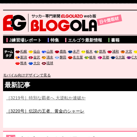
サッカー専門新聞ELGOLAZO web版 BLOGOLA
J練習場レポート
特集
エルゴラ最新情報
書籍
札幌
仙台
山形
鹿島
水戸
栃木
群馬
浦和
大宮
新潟
金沢
清水
磐田
名古屋
岐阜
京都
G大阪
C
チーム
熊本
大分
琉球
タグ
モバイル向けデザインで見る
最新記事
［3219号］特別な覇者へ 大逆転か連破か
［3220号］伝説の王者、黄金のシャーレ
［3230号］世界一への夢は終わらない