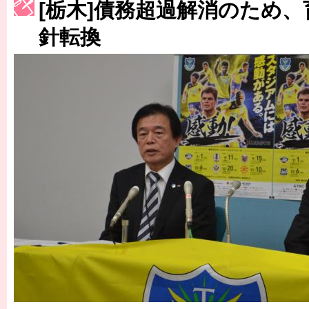
[栃木]債務超過解消のため
［3223号］一丸。日本出陣
針転換
［3222号］史上最大のW杯開幕 注目は「個」
長谷川 アーリアジャスールさんがシンポジウム「気候変動から命を