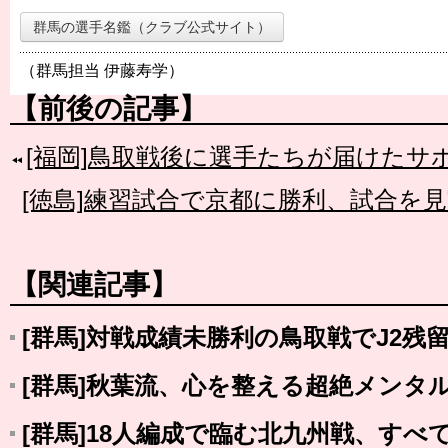
群馬の選手名鑑（クラブ公式サイト）
（群馬担当 伊藤寿学）
【前後の記事】
[福岡]鳥取戦後に選手たちが届けたサ
[徳島]練習試合で京都に勝利、試合を
【関連記事】
[群馬]対戦成績未勝利の鳥取戦でJ2残
[群馬]秋葉流、心を整える超絶メンタ
[群馬]18人編成で臨む北九州戦、す