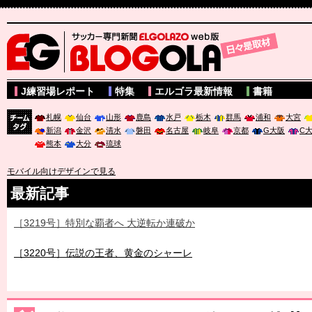
サッカー専門新聞ELGOLAZO web版 BLOGOLA
J練習場レポート
特集
エルゴラ最新情報
書籍
札幌
仙台
山形
鹿島
水戸
栃木
群馬
浦和
大宮
新潟
金沢
清水
磐田
名古屋
岐阜
京都
G大阪
C
チーム
熊本
大分
琉球
タグ
モバイル向けデザインで見る
最新記事
［3219号］特別な覇者へ 大逆転か連破か
［3220号］伝説の王者、黄金のシャーレ
［3230号］世界一への夢は終わらない