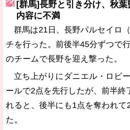
[群馬]長野と引き分け、秋
［3223号］一丸。日本出陣
内容に不満
［3222号］史上最大のW杯開幕 注目は「個」
群馬は21日、長野パルセイロ（
長谷川 アーリアジャスールさんがシンポジウム「気候変動から命を
チを行った。前後半45分ずつで
のチームで長野を迎え撃った。
立ち上がりにダニエル・ロビー
ールで2点を先行したが、前半終
れると、後半にも1点を奪われて2
た。