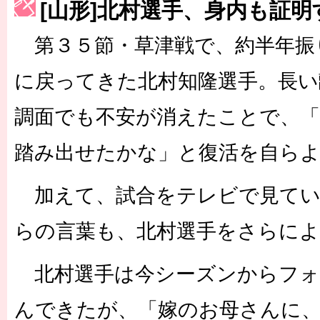
[山形]北村選手、身内も証
［3223号］一丸。日本出陣
第３５節・草津戦で、約半年振
［3222号］史上最大のW杯開幕 注目は「個」
長谷川 アーリアジャスールさんがシンポジウム「気候変動から命を
に戻ってきた北村知隆選手。長い
調面でも不安が消えたことで、
踏み出せたかな」と復活を自ら
加えて、試合をテレビで見てい
らの言葉も、北村選手をさらに
北村選手は今シーズンからフォ
んできたが、「嫁のお母さんに、