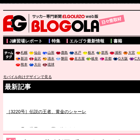
サッカー専門新聞ELGOLAZO web版 BLOGOLA
J練習場レポート
特集
エルゴラ最新情報
書籍
札幌
仙台
山形
鹿島
水戸
栃木
群馬
浦和
大宮
新潟
金沢
清水
磐田
名古屋
岐阜
京都
G大阪
C
チーム
熊本
大分
琉球
タグ
モバイル向けデザインで見る
最新記事
［3219号］特別な覇者へ 大逆転か連破か
［3220号］伝説の王者、黄金のシャーレ
［3230号］世界一への夢は終わらない