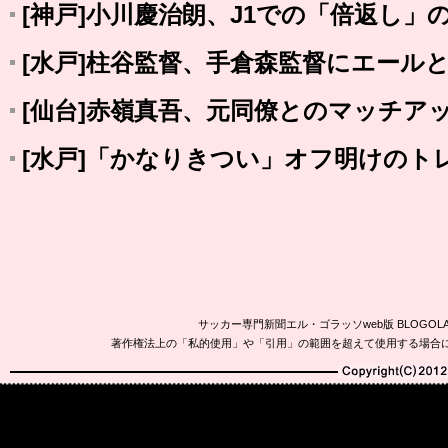
[神戸]小川慶治朗、J1での「倍返し」
[水戸]柱谷監督、手倉森監督にエール
[仙台]赤嶺真吾、元同僚とのマッチア
[水戸]「かなりきつい」オフ明けのト
サッカー専門新聞エル・ゴラッソweb版 BLOG
著作権法上の「私的使用」や「引用」の範囲を超えて使用する場合
Copyright(C)2010-20