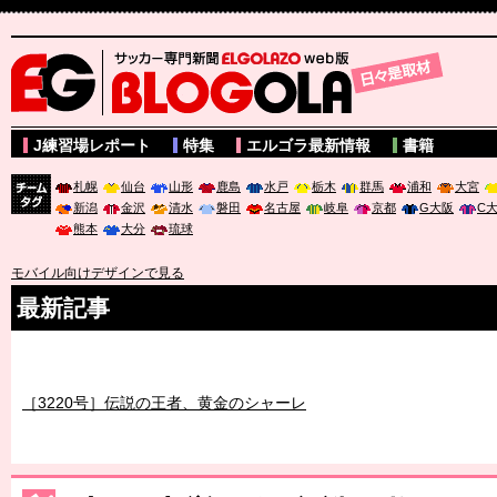
サッカー専門新聞ELGOLAZO web版 BLOGOLA
J練習場レポート
特集
エルゴラ最新情報
書籍
札幌
仙台
山形
鹿島
水戸
栃木
群馬
浦和
大宮
新潟
金沢
清水
磐田
名古屋
岐阜
京都
G大阪
C
チーム
熊本
大分
琉球
タグ
モバイル向けデザインで見る
最新記事
［3219号］特別な覇者へ 大逆転か連破か
［3220号］伝説の王者、黄金のシャーレ
［3230号］世界一への夢は終わらない