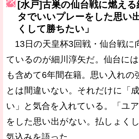
[水戸]古巣の仙台戦に燃え
［3223号］一丸。日本出陣
タでいいプレーをした思い
［3222号］史上最大のW杯開幕 注目は「個」
くして勝ちたい」
長谷川 アーリアジャスールさんがシンポジウム「気候変動から命を
13日の天皇杯3回戦・仙台戦に
ているのが細川淳矢だ。仙台には
も含めて6年間在籍。思い入れの
とは間違いない。それだけに「
い」と気合を入れている。「ユ
をした思い出がない。払しょく
気込みを語った。