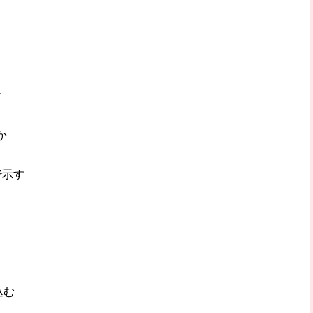
す
か
で示す
込む