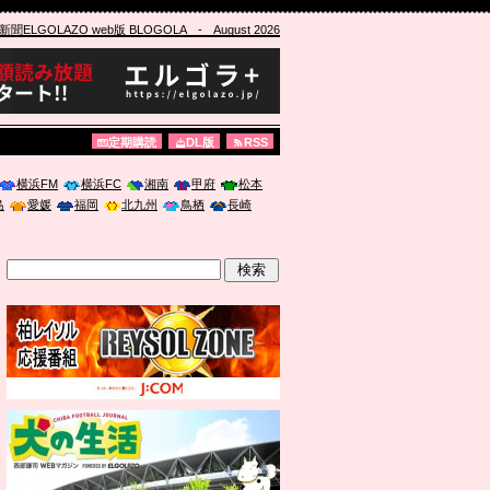
ELGOLAZO web版 BLOGOLA
- August 2026
定期購読
DL版
RSS
横浜FM
横浜FC
湘南
甲府
松本
島
愛媛
福岡
北九州
鳥栖
長崎