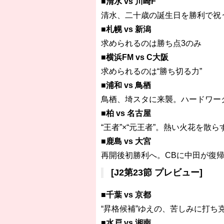
■清水 vs 川崎F
清水、二十歳の誕生日を勝利で祝
■札幌 vs 新潟
求められるのは勝ち点3のみ
■横浜FM vs C大阪
求められるのは“勝ち切る力”
■浦和 vs 鳥栖
鳥栖、埼スタに来襲。ハードワー
■柏 vs 名古屋
“王者”×“元王者”。熱い火花を散
■鹿島 vs 大宮
再開後初勝利へ。CBに中田が復
[J2第23節 プレビュー]
■千葉 vs 京都
“昇格候補”ゆえの、苦しみに打ち
■水戸 vs 湘南