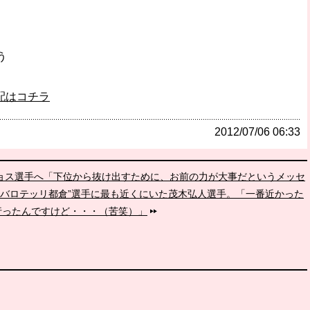
う
配はコチラ
2012/07/06 06:33
ニョス選手へ「下位から抜け出すために、お前の力が大事だというメッセ
]“バロテッリ都倉”選手に最も近くにいた茂木弘人選手。「一番近かった
行ったんですけど・・・（苦笑）」