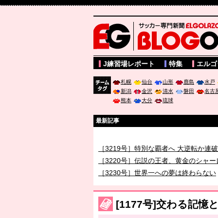
サッカー専門新聞ELGOLAZO web版 BLOGOL
J練習場レポート
特集
エルゴ
札幌
仙台
山形
鹿島
水戸
新潟
金沢
清水
磐田
名古
チーム
熊本
大分
琉球
タグ
最新記事
［3218号］WEEKLY EG SELECTION
［3219号］特別な覇者へ 大逆転か連
［3220号］伝説の王者、黄金のシャー
［3230号］世界一への夢は終わらない
［3223号］一丸。日本出陣
［3222号］史上最大のW杯開幕 注目
[1177号]交わる記