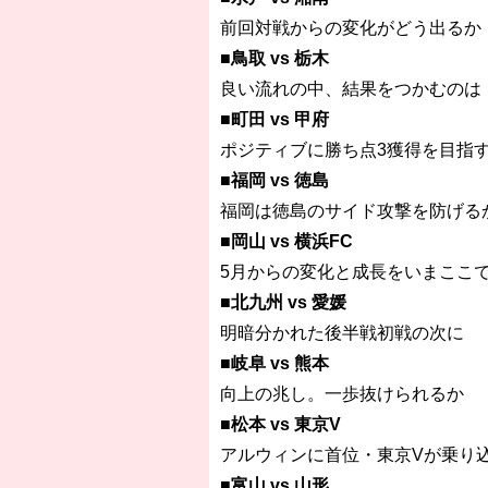
前回対戦からの変化がどう出るか
■鳥取 vs 栃木
良い流れの中、結果をつかむのは
■町田 vs 甲府
ポジティブに勝ち点3獲得を目指
■福岡 vs 徳島
福岡は徳島のサイド攻撃を防げる
■岡山 vs 横浜FC
5月からの変化と成長をいまここ
■北九州 vs 愛媛
明暗分かれた後半戦初戦の次に
■岐阜 vs 熊本
向上の兆し。一歩抜けられるか
■松本 vs 東京V
アルウィンに首位・東京Vが乗り
■富山 vs 山形