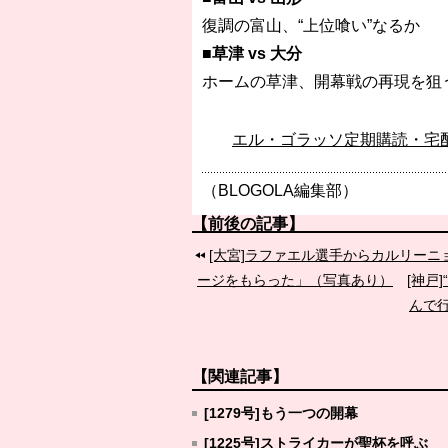
復調の富山、“上位喰い”なるか
■草津 vs 大分
ホームの草津、開幕戦の再現を狙
エル・ゴラッソ定期購読・宅
（BLOGOLA編集部）
【前後の記事】
[大宮]ラファエル選手からカルリー
ージをもらった」（写真あり）
[神戸
んで
【関連記事】
[1279号]もう一つの開幕
[1225号]ストライカーが聖杯を呼ぶ