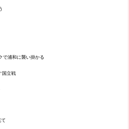
う
クで浦和に襲い掛かる
らす国立戦
帰
克て