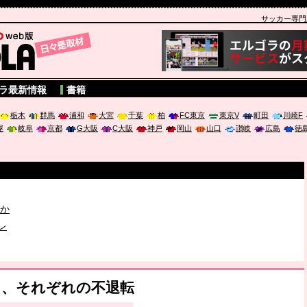
サッカー専門新聞
A
ラ最新情報
書籍
栃木
群馬
浦和
大宮
千葉
柏
FC東京
東京V
町田
川崎F
屋
岐阜
京都
G大阪
C大阪
神戸
岡山
山口
讃岐
広島
徳
破か
レ
は「個」
憶と、それぞれの不退転