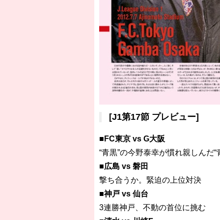
[J1第17節 プレビュー]
■FC東京 vs G大阪
“青黒”の今野泰幸が慣れ親しんだ“
■広島 vs 磐田
撃ち合うか。緊迫の上位対決
■神戸 vs 仙台
3連勝神戸、不動の首位に挑む