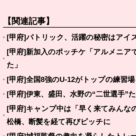
【関連記事】
[甲府]パトリック、活躍の秘密はアイス
[甲府]新加入のポッチケ「アルメニア
た」
[甲府]全国8強のU-12がトップの練習
[甲府]伊東、盛田、水野の“二世選手”
[甲府]キャンプ中は「早く来てみんな
松橋、断髪を経て再びピッチに