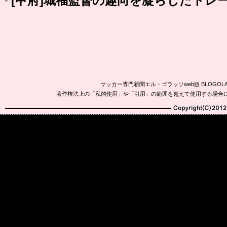
[甲府]城福監督の趣向を凝らしたトレ
サッカー専門新聞エル・ゴラッソweb版 BLOG
著作権法上の「私的使用」や「引用」の範囲を超えて使用する場合
Copyright(C)2010-20