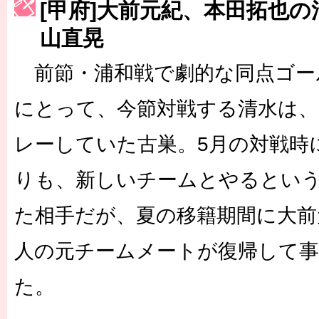
[甲府]大前元紀、本田拓也
［3223号］一丸。日本出陣
山直晃
［3222号］史上最大のW杯開幕 注目は「個」
前節・浦和戦で劇的な同点ゴー
長谷川 アーリアジャスールさんがシンポジウム「気候変動から命を
にとって、今節対戦する清水は、2
レーしていた古巣。5月の対戦時
りも、新しいチームとやるとい
た相手だが、夏の移籍期間に大前
人の元チームメートが復帰して
た。