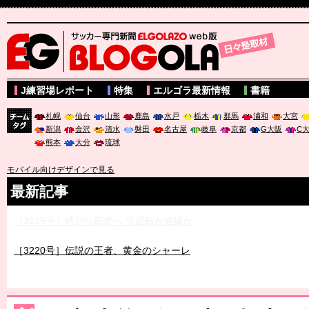
サッカー専門新聞ELGOLAZO web版 BLOGOLA
J練習場レポート
特集
エルゴラ最新情報
書籍
札幌
仙台
山形
鹿島
水戸
栃木
群馬
浦和
大宮
新潟
金沢
清水
磐田
名古屋
岐阜
京都
G大阪
C
チーム
熊本
大分
琉球
タグ
モバイル向けデザインで見る
最新記事
［3219号］特別な覇者へ 大逆転か連破か
［3220号］伝説の王者、黄金のシャーレ
［3230号］世界一への夢は終わらない