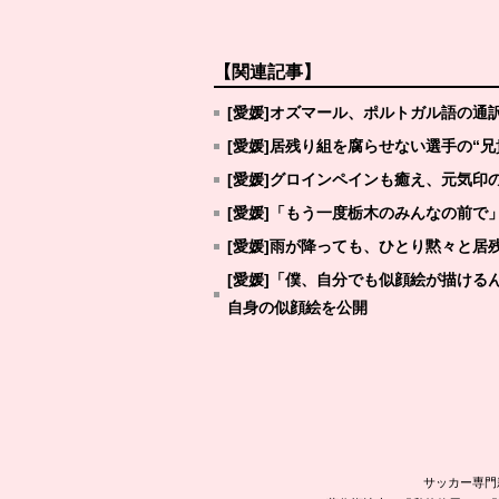
【関連記事】
[愛媛]オズマール、ポルトガル語の通
[愛媛]居残り組を腐らせない選手の“
[愛媛]グロインペインも癒え、元気印
[愛媛]「もう一度栃木のみんなの前で
[愛媛]雨が降っても、ひとり黙々と居
[愛媛]「僕、自分でも似顔絵が描け
自身の似顔絵を公開
サッカー専門