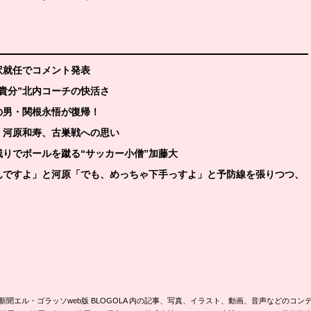
訳就任でコメント発表
兄貴分”北内コーチの快活さ
の男・関根永悟が復帰！
」河原和寿、古巣戦への思い
残りでボールを蹴る“サッカー小僧”加藤大
るんですよ」と河原「でも、めっちゃ下手っすよ」と予防線を張りつつ、
新聞エル・ゴラッソweb版 BLOGOLA 内の記事、写真、イラスト、動画、音声などのコン