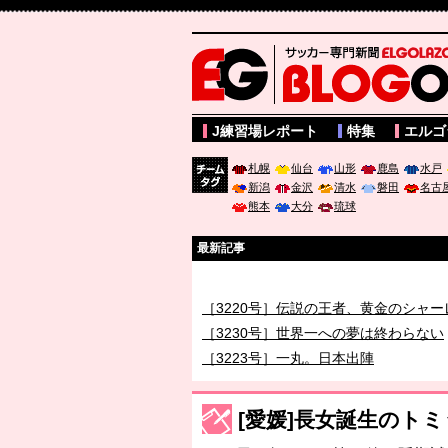
サッカー専門新聞ELGOLAZO web版 BLOGOL
J練習場レポート
特集
エルゴ
札幌
仙台
山形
鹿島
水戸
新潟
金沢
清水
磐田
名古
チーム
熊本
大分
琉球
タグ
最新記事
［3219号］特別な覇者へ 大逆転か連
［3220号］伝説の王者、黄金のシャー
［3230号］世界一への夢は終わらない
［3223号］一丸。日本出陣
［3222号］史上最大のW杯開幕 注目
長谷川 アーリアジャスールさんがシン
[愛媛]長女誕生のト