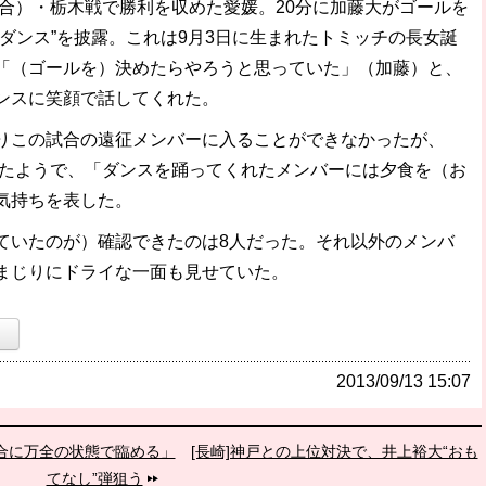
試合）・栃木戦で勝利を収めた愛媛。20分に加藤大がゴールを
ダンス”を披露。これは9月3日に生まれたトミッチの長女誕
「（ゴールを）決めたらやろうと思っていた」（加藤）と、
ンスに笑顔で話してくれた。
この試合の遠征メンバーに入ることができなかったが、
したようで、「ダンスを踊ってくれたメンバーには夕食を（お
気持ちを表した。
いたのが）確認できたのは8人だった。それ以外のメンバ
まじりにドライな一面も見せていた。
）
2013/09/13 15:07
試合に万全の状態で臨める」
[長崎]神戸との上位対決で、井上裕大“おも
てなし”弾狙う