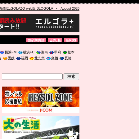
ELGOLAZO web版 BLOGOLA
- August 2026
定期購読
DL版
RSS
横浜FM
横浜FC
湘南
甲府
松本
島
愛媛
福岡
北九州
鳥栖
長崎
」に登壇