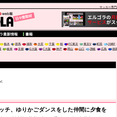
サッカー専門新聞
A
ラ最新情報
書籍
栃木
群馬
浦和
大宮
千葉
柏
FC東京
東京V
町田
川崎F
屋
岐阜
京都
G大阪
C大阪
神戸
岡山
山口
讃岐
広島
徳
破か
レ
は「個」
ポジウム「気候変動から命を守る ～エネルギー危機時代の猛暑対策～
ミッチ、ゆりかごダンスをした仲間に夕食を