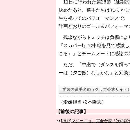
11日に行われた第26節（延期
決めたあと、選手たちは“ゆりかご
生を祝ってのパフォーマンスで、
計画どおりのゴール＆パフォーマ
残念ながらトミッチは負傷により
『スカパー!』の中継を見て感激
ごる）」とチームメートに感謝の
ただ、「中継で（ダンスを踊って
ーは（夕ご飯）なしかな」と冗談
愛媛の選手名鑑（クラブ公式サイト
（愛媛担当 松本隆志）
【前後の記事】
[神戸]マジーニョ、完全合流「次の