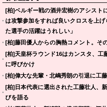
[柏]ベルギー戦の酒井宏樹のアシスト
は攻撃参加をすれば良いクロスを上げ
た選手の活躍はうれしい」
[柏]藤田優人からの胸熱コメント。そ
[柏]天皇杯ラウンド16はカンスタ、
に呼びかけ
[柏]偉大な先輩・北嶋秀朗の引退に工
[柏]日本代表に選出された工藤壮人、
びを語る