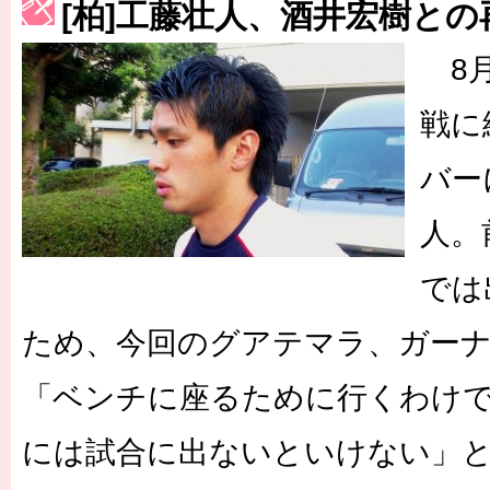
[柏]工藤壮人、酒井宏樹と
［3230号］世界一への夢は終わらない
8月
［3223号］一丸。日本出陣
［3222号］史上最大のW杯開幕 注目は「個」
戦に
バー
人。
では
ため、今回のグアテマラ、ガーナ
「ベンチに座るために行くわけ
には試合に出ないといけない」と