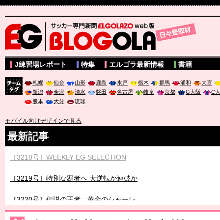
サッカー専門新聞ELGOLAZO web版 BLOGOLA
J練習場レポート
特集
エルゴラ最新情報
書籍
札幌
仙台
山形
鹿島
水戸
栃木
群馬
浦和
大宮
新潟
金沢
清水
磐田
名古屋
岐阜
京都
G大阪
C
チーム
熊本
大分
琉球
タグ
モバイル向けデザインで見る
最新記事
［3218号］WEEKLY EG SELECTION
［3219号］特別な覇者へ 大逆転か連破か
［3220号］伝説の王者、黄金のシャーレ