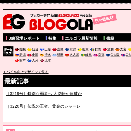
サッカー専門新聞ELGOLAZO web版 BLOGOLA
J練習場レポート
特集
エルゴラ最新情報
書籍
札幌
仙台
山形
鹿島
水戸
栃木
群馬
浦和
大宮
新潟
金沢
清水
磐田
名古屋
岐阜
京都
G大阪
C
チーム
熊本
大分
琉球
タグ
モバイル向けデザインで見る
最新記事
［3219号］特別な覇者へ 大逆転か連破か
［3220号］伝説の王者、黄金のシャーレ