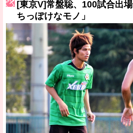
［3230号］世界一への夢は終わらない
[東京V]常盤聡、100試合
［3223号］一丸。日本出陣
ちっぽけなモノ」
［3222号］史上最大のW杯開幕 注目は「個」