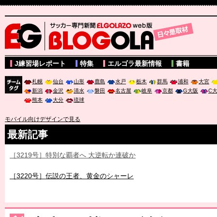
サッカー専門新聞ELGOLAZO web版 BLOGOLA
J練習場レポート
特集
エルゴラ最新情報
書籍
札幌
仙台
山形
鹿島
水戸
栃木
群馬
浦和
大宮
新潟
金沢
清水
磐田
名古屋
岐阜
京都
G大阪
C
チーム
熊本
大分
琉球
タグ
モバイル向けデザインで見る
最新記事
［3219号］特別な覇者へ 大逆転か連破か
［3220号］伝説の王者、黄金のシャーレ
［3230号］世界一への夢は終わらない