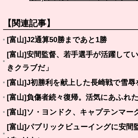
【関連記事】
[富山]J2通算50勝まであと1勝
[富山]安間監督、若手選手が活躍して
きクラブだ」
[富山]J初勝利を献上した長崎戦で雪
[富山]負傷者続々復帰。活気にあふれ
[富山]ソ・ヨンドク、キャプテンマー
[富山]パブリックビューイングに安間