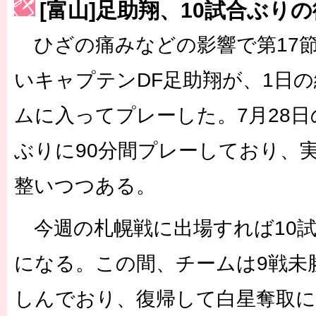
[富山]足助翔、10試合ぶり
［3223号］一丸。日本出陣
ひざの痛みなどの影響で第17
［3222号］史上最大のW杯開幕 注目は「個」
長谷川 アーリアジャスールさんがシンポジウム「気候変動から命を
いキャプテンDF足助翔が、1日
ムに入ってプレーした。7月28
ぶりに90分間プレーしており、
整いつつある。
今週の札幌戦に出場すれば10
になる。この間、チームは9戦未
しんでおり、復帰して白星奪取