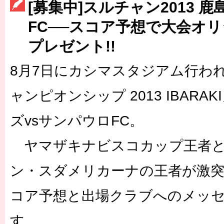
[募集中]スルチャン2013 
［3223号］一丸。日本出陣
FC──スコア予想で大会オ
［3222号］史上最大のW杯開幕 注目は「個」
プレゼント!!
8月7日にカシマスタジアム行わ
ャンピオンシップ 2013 IBARA
ズvsサンパウロFC。
ヤマザキナビスコカップ王者と
ン・スダメリカーナの王者が激
コア予想と出場クラブへのメッ
す。