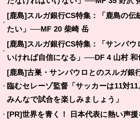
たなければいけない」──MF 35 野沢 
[鹿島]スルガ銀行CS特集：「鹿島の
たい」──MF 20 柴崎 岳
[鹿島]スルガ銀行CS特集：「サンパウ
いければ自信になる」──DF 4 山村 和
[鹿島]古巣・サンパウロとのスルガ銀
臨むセレーゾ監督「サッカーは11対1
みんなで試合を楽しみましょう」
[PR]世界を青く！ 日本代表に熱い声援