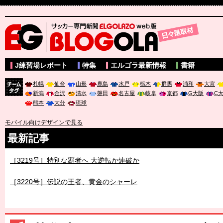
サッカー専門新聞ELGOLAZO web版 BLOGOLA
J練習場レポート
特集
エルゴラ最新情報
書籍
札幌
仙台
山形
鹿島
水戸
栃木
群馬
浦和
大宮
新潟
金沢
清水
磐田
名古屋
岐阜
京都
G大阪
C
チーム
熊本
大分
琉球
タグ
モバイル向けデザインで見る
最新記事
［3219号］特別な覇者へ 大逆転か連破か
［3220号］伝説の王者、黄金のシャーレ
［3230号］世界一への夢は終わらない