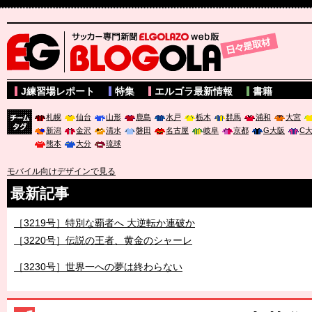
サッカー専門新聞ELGOLAZO web版 BLOGOLA
J練習場レポート
特集
エルゴラ最新情報
書籍
札幌
仙台
山形
鹿島
水戸
栃木
群馬
浦和
大宮
新潟
金沢
清水
磐田
名古屋
岐阜
京都
G大阪
C
チーム
熊本
大分
琉球
タグ
モバイル向けデザインで見る
最新記事
［3219号］特別な覇者へ 大逆転か連破か
［3220号］伝説の王者、黄金のシャーレ
［3230号］世界一への夢は終わらない
［3223号］一丸。日本出陣