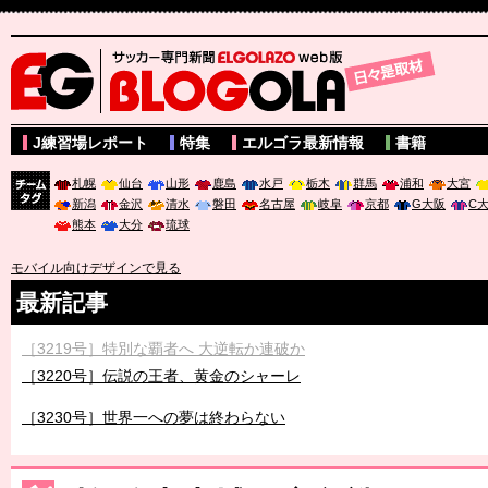
サッカー専門新聞ELGOLAZO web版 BLOGOLA
J練習場レポート
特集
エルゴラ最新情報
書籍
札幌
仙台
山形
鹿島
水戸
栃木
群馬
浦和
大宮
新潟
金沢
清水
磐田
名古屋
岐阜
京都
G大阪
C
チーム
熊本
大分
琉球
タグ
モバイル向けデザインで見る
最新記事
［3219号］特別な覇者へ 大逆転か連破か
［3220号］伝説の王者、黄金のシャーレ
［3230号］世界一への夢は終わらない
［3223号］一丸。日本出陣