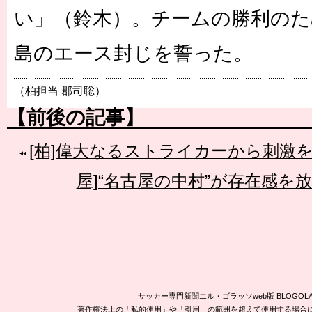
い」（鈴木）。チームの勝利のた
島のエース封じを誓った。
（柏担当 郡司聡）
【前後の記事】
[柏]偉大なるストライカーから刺激
屋]“名古屋の中村”が存在感を
サッカー専門新聞エル・ゴラッソweb版 BLOG
著作権法上の「私的使用」や「引用」の範囲を超えて使用する場合