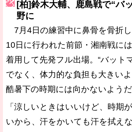
[柏]鈴木大輔、鹿島戦で“バ
［3222号］史上最大のW杯開幕 注目は「個」
野に
長谷川 アーリアジャスールさんがシンポジウム「気候変動から命を
7月4日の練習中に鼻骨を骨折し
10日に行われた前節・湘南戦に
着用して先発フル出場。“バット
でなく、体力的な負担も大きい
酷暑下の時期には向かないよう
「涼しいときはいいけど、時期
いから、汗をかいても汗を拭え