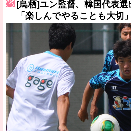
[鳥栖]ユン監督、韓国代表
［3223号］一丸。日本出陣
「楽しんでやることも大切
［3222号］史上最大のW杯開幕 注目は「個」
長谷川 アーリアジャスールさんがシンポジウム「気候変動から命を