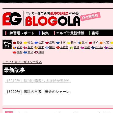
サッカー専門新聞ELGOLAZO web版 BLOGOLA
J練習場レポート
特集
エルゴラ最新情報
書籍
札幌
仙台
山形
鹿島
水戸
栃木
群馬
浦和
大宮
新潟
金沢
清水
磐田
名古屋
岐阜
京都
G大阪
C
チーム
熊本
大分
琉球
タグ
モバイル向けデザインで見る
最新記事
［3219号］特別な覇者へ 大逆転か連破か
［3220号］伝説の王者、黄金のシャーレ
［3230号］世界一への夢は終わらない