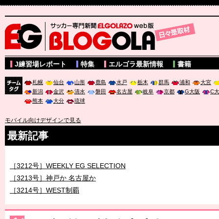
サッカー専門新聞ELGOLAZO web版 BLOGOLA
J練習場レポート
特集
エルゴラ最新情報
書籍
札幌
仙台
山形
鹿島
水戸
栃木
群馬
浦和
大宮
新潟
金沢
清水
磐田
名古屋
岐阜
京都
G大阪
C
チーム
熊本
大分
琉球
タグ
モバイル向けデザインで見る
最新記事
［3211号］世界一への 託されし26人
［3212号］WEEKLY EG SELECTION
［3213号］神戸か 名古屋か
［3214号］WEST制覇
［3215号］WEEKLY EG SELECTION
［3216号］行く末占うラストワン