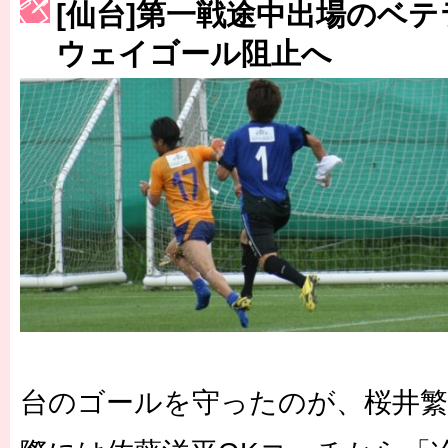
[仙台]第一戦途中出場のベテ
［3217号］最高の景色へ出国
ウェイゴール阻止へ
［3218号］WEEKLY EG SELECTION
［3219号］特別な覇者へ 大逆転か連破か
［3220号］伝説の王者、黄金のシャーレ
台のゴールを守ったのが、桜井