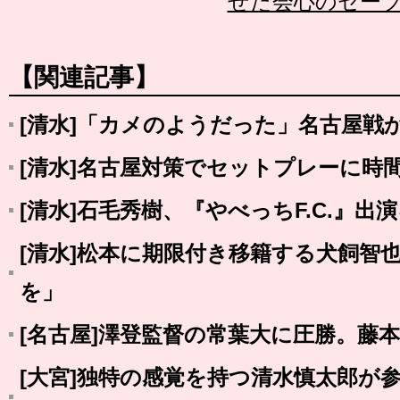
せた会心のセー
【関連記事】
[清水]「カメのようだった」名古屋戦
[清水]名古屋対策でセットプレーに時
[清水]石毛秀樹、『やべっちF.C.』出
[清水]松本に期限付き移籍する犬飼智
を」
[名古屋]澤登監督の常葉大に圧勝。藤
[大宮]独特の感覚を持つ清水慎太郎が