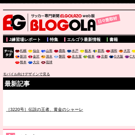
サッカー専門新聞ELGOLAZO web版 BLOGOLA
J練習場レポート
特集
エルゴラ最新情報
書籍
札幌
仙台
山形
鹿島
水戸
栃木
群馬
浦和
大宮
新潟
金沢
清水
磐田
名古屋
岐阜
京都
G大阪
C
チーム
熊本
大分
琉球
タグ
モバイル向けデザインで見る
最新記事
［3219号］特別な覇者へ 大逆転か連破か
［3220号］伝説の王者、黄金のシャーレ
［3230号］世界一への夢は終わらない