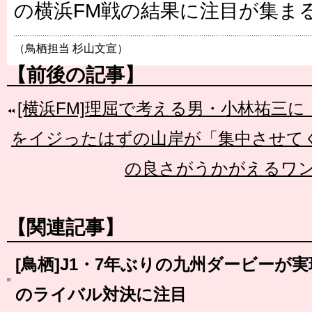
の横浜FM戦の結果に注目が集ま
（鳥栖担当 杉山文宣）
【前後の記事】
[横浜FM]理屈で考える男・小林祐三
をイジったはずの山岸が「集中させて
の良さがうかがえるワ
【関連記事】
[鳥栖]J1・7年ぶりの九州ダービーが
のライバル対決に注目