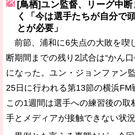
[鳥栖]ユン監督、リーグ中
［3223号］一丸。日本出陣
く「今は選手たちが自分で
［3222号］史上最大のW杯開幕 注目は「個」
とが必要」
長谷川 アーリアジャスールさんがシンポジウム「気候変動から命を
前節、浦和に6失点の大敗を喫し
断期間までの残り2試合は“かん口
になった。ユン・ジョンファン
25日に行われる第13節の横浜F
この1週間は選手への練習後の取
手とメディアが接触できない状