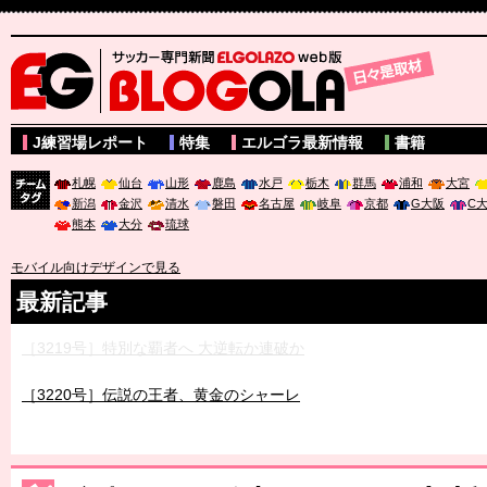
サッカー専門新聞ELGOLAZO web版 BLOGOLA
J練習場レポート
特集
エルゴラ最新情報
書籍
札幌
仙台
山形
鹿島
水戸
栃木
群馬
浦和
大宮
新潟
金沢
清水
磐田
名古屋
岐阜
京都
G大阪
C
チーム
熊本
大分
琉球
タグ
モバイル向けデザインで見る
最新記事
［3219号］特別な覇者へ 大逆転か連破か
［3220号］伝説の王者、黄金のシャーレ
［3230号］世界一への夢は終わらない