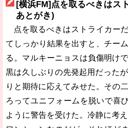
[横浜FM]点を取るべきはスト
［3223号］一丸。日本出陣
あとがき)
［3222号］史上最大のW杯開幕 注目は「個」
点を取るべきはストライカーだ
てしっかり結果を出すと、チー
る。マルキーニョスは負傷明け
黒は久しぶりの先発起用だった
りと期待に応えてみせた。その
ろってユニフォームを脱いで喜
ように警告を受けた。冷静に考