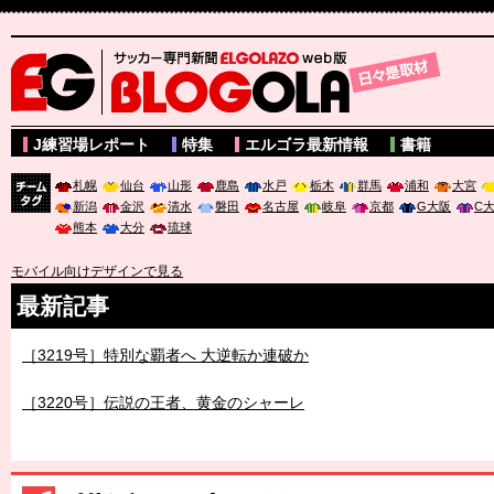
サッカー専門新聞ELGOLAZO web版 BLOGOLA
J練習場レポート
特集
エルゴラ最新情報
書籍
札幌
仙台
山形
鹿島
水戸
栃木
群馬
浦和
大宮
新潟
金沢
清水
磐田
名古屋
岐阜
京都
G大阪
C
チーム
熊本
大分
琉球
タグ
モバイル向けデザインで見る
最新記事
［3219号］特別な覇者へ 大逆転か連破か
［3220号］伝説の王者、黄金のシャーレ
［3230号］世界一への夢は終わらない