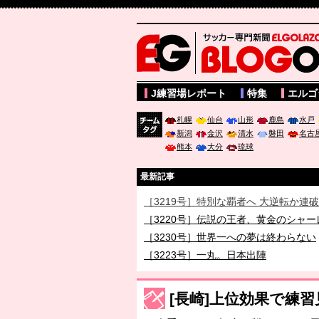
サッカー専門新聞ELGOLAZO web版 BLOGOL
J練習場レポート
特集
エルゴ
札幌
仙台
山形
鹿島
水戸
新潟
金沢
清水
磐田
名古
チーム
熊本
大分
琉球
タグ
最新記事
［3219号］特別な覇者へ 大逆転か連
［3220号］伝説の王者、黄金のシャー
［3230号］世界一への夢は終わらない
［3223号］一丸。日本出陣
［3222号］史上最大のW杯開幕 注目
長谷川 アーリアジャスールさんがシン
[長崎]上位効果で練