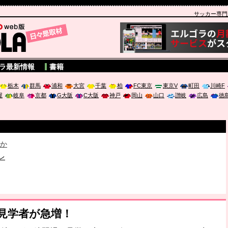
サッカー専門新聞
A
ラ最新情報
書籍
栃木
群馬
浦和
大宮
千葉
柏
FC東京
東京V
町田
川崎F
屋
岐阜
京都
G大阪
C大阪
神戸
岡山
山口
讃岐
広島
徳
破か
レ
は「個」
ポジウム「気候変動から命を守る ～エネルギー危機時代の猛暑対策～
習見学者が急増！