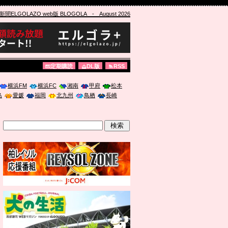
ELGOLAZO web版 BLOGOLA
- August 2026
定期購読
DL版
RSS
横浜FM
横浜FC
湘南
甲府
松本
島
愛媛
福岡
北九州
鳥栖
長崎
」に登壇