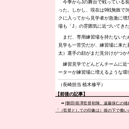
今季からJの舞台で戦っている長
った。しかし、現在は9戦無敗で
クに入ってから見学者が急激に増加
場も「J」の雰囲気に近づいてき
まだ、専用練習場を持たないため
見学も一苦労だが、練習場に来た
太）選手の顔がまだ見分けがつか
練習見学でどんどんチームに近づ
ーターが練習場に増えるような環
（長崎担当 植木修平）
【前後の記事】
[磐田]長澤監督初陣。遠藤保仁の
「（監督としての印象は）彼の下で働い