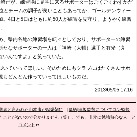
崎だが、練習場に見学に来るサポーターはごくごくわずかだ
3位とチームの調子が良いこともあってか、ゴールデンウィー
。4日と5日はともに約50人が練習を見守り、ようやく練習
た。
、県内各地の練習場を転々としており、サポーターの練習
新たなサポーターの一人は「神崎（大輔）選手と有光（亮
ないんですよ」と笑っていた。
いていってほしい。そのためにもクラブにはたくさんサポ
境もどんどん作っていってほしいものだ。
2013/05/05 17:16
後継者と言われた山本康が起爆剤に
[鳥栖]田坂監督についてユン監督
たことがないので分かりません（笑）。でも、非常に勉強熱心な人」と
コメント