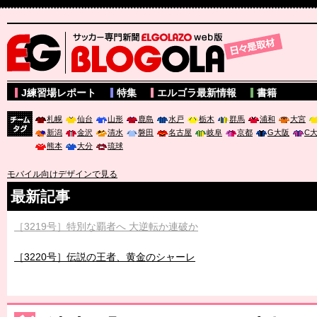
サッカー専門新聞ELGOLAZO web版 BLOGOLA
J練習場レポート
特集
エルゴラ最新情報
書籍
札幌
仙台
山形
鹿島
水戸
栃木
群馬
浦和
大宮
新潟
金沢
清水
磐田
名古屋
岐阜
京都
G大阪
C
チーム
熊本
大分
琉球
タグ
モバイル向けデザインで見る
最新記事
［3219号］特別な覇者へ 大逆転か連破か
［3220号］伝説の王者、黄金のシャーレ
［3230号］世界一への夢は終わらない