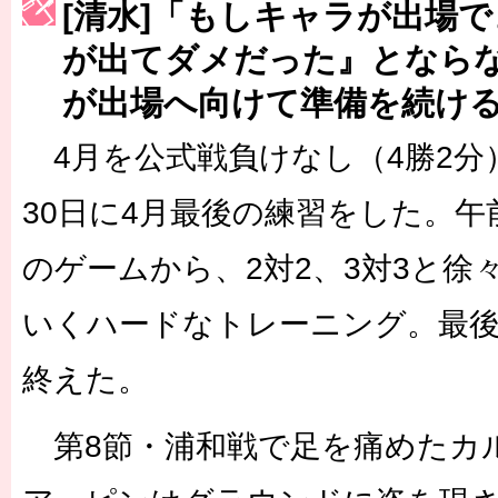
[清水]「もしキャラが出場
［3223号］一丸。日本出陣
が出てダメだった』となら
［3222号］史上最大のW杯開幕 注目は「個」
が出場へ向けて準備を続け
長谷川 アーリアジャスールさんがシンポジウム「気候変動から命を
4月を公式戦負けなし（4勝2分
30日に4月最後の練習をした。午
のゲームから、2対2、3対3と徐
いくハードなトレーニング。最後
終えた。
第8節・浦和戦で足を痛めたカ