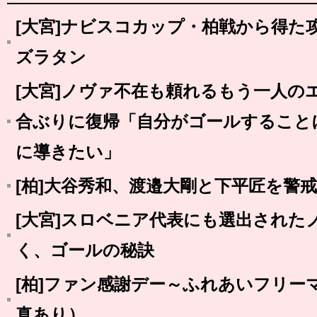
[大宮]ナビスコカップ・柏戦から得た
ズラタン
[大宮]ノヴァ不在も頼れるもう一人の
合ぶりに復帰「自分がゴールすること
に導きたい」
[柏]大谷秀和、渡邉大剛と下平匠を警
[大宮]スロベニア代表にも選出された
く、ゴールの秘訣
[柏]ファン感謝デー～ふれあいフリー
真あり）