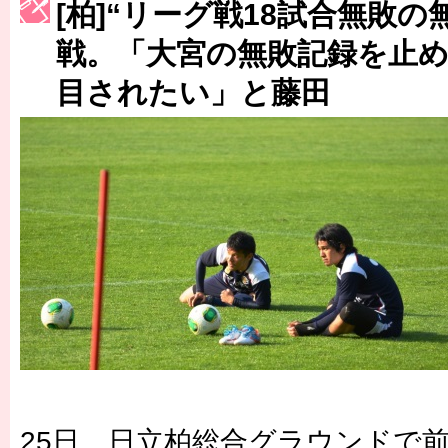
[柏]“リーグ戦18試合無敗の
［3222号］史上最大のW杯開幕 注目は「個」
戦。「大宮の無敗記録を止
目されたい」と藤田
25日、日立柏総合グラウンドで