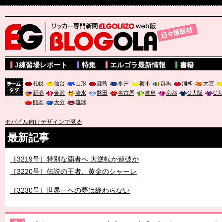
サッカー専門新聞ELGOLAZO web版 BLOGOLA
J練習場レポート
特集
エルゴラ最新情報
書籍
札幌
仙台
山形
鹿島
水戸
栃木
群馬
浦和
大宮
新潟
金沢
清水
磐田
名古屋
岐阜
京都
G大阪
C
チーム
熊本
大分
琉球
タグ
モバイル向けデザインで見る
最新記事
［3219号］特別な覇者へ 大逆転か連破か
［3220号］伝説の王者、黄金のシャーレ
［3230号］世界一への夢は終わらない
［3223号］一丸。日本出陣