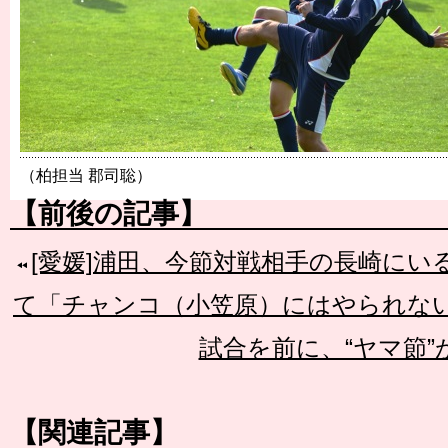
（柏担当 郡司聡）
【前後の記事】
[愛媛]浦田、今節対戦相手の長崎に
て「チャンコ（小笠原）にはやられな
試合を前に、“ヤマ節”
【関連記事】