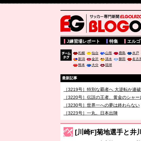
サッカー専門新聞ELGOLAZO web版 BLOGOL
J練習場レポート
特集
エルゴ
札幌
仙台
山形
鹿島
水戸
新潟
金沢
清水
磐田
名古
チーム
熊本
大分
琉球
タグ
最新記事
［3219号］特別な覇者へ 大逆転か連
［3220号］伝説の王者、黄金のシャー
［3230号］世界一への夢は終わらない
［3223号］一丸。日本出陣
［3222号］史上最大のW杯開幕 注目
[川崎F]菊地選手と