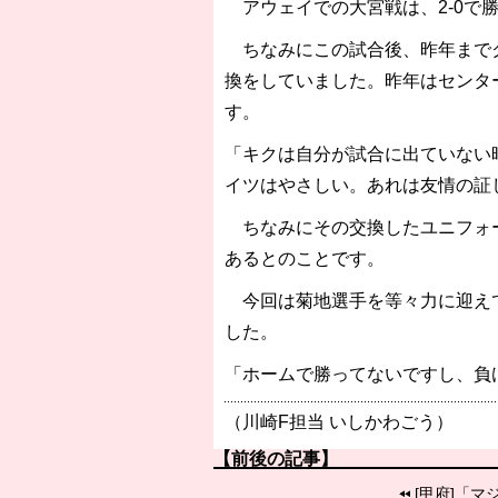
アウェイでの大宮戦は、2-0で
ちなみにこの試合後、昨年までク
換をしていました。昨年はセンタ
す。
「キクは自分が試合に出ていない
イツはやさしい。あれは友情の証
ちなみにその交換したユニフォー
あるとのことです。
今回は菊地選手を等々力に迎えて
した。
「ホームで勝ってないですし、負
（川崎F担当 いしかわごう）
【前後の記事】
[甲府]「マ