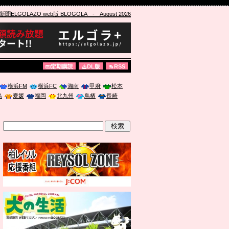
ELGOLAZO web版 BLOGOLA
- August 2026
定期購読
DL版
RSS
横浜FM
横浜FC
湘南
甲府
松本
島
愛媛
福岡
北九州
鳥栖
長崎