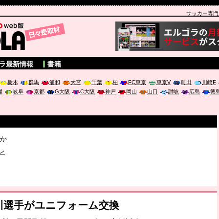
サッカー専門新聞
A
ラ最新情報
書籍
栃木
群馬
浦和
大宮
千葉
柏
FC東京
東京V
町田
川崎F
屋
岐阜
京都
G大阪
C大阪
神戸
岡山
山口
讃岐
広島
徳
破か
レ
は「個」
井川選手がユニフォーム交換