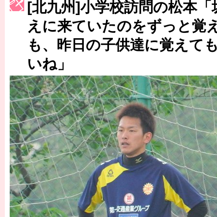
[北九州]小学校訪問の松本
［3222号］史上最大のW杯開幕 注目は「個」
えに来ていたのをずっと覚
長谷川 アーリアジャスールさんがシンポジウム「気候変動から命を
も、昨日の子供達に覚えて
いね」