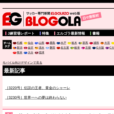
サッカー専門新聞ELGOLAZO web版 BLOGOLA
J練習場レポート
特集
エルゴラ最新情報
書籍
札幌
仙台
山形
鹿島
水戸
栃木
群馬
浦和
大宮
新潟
金沢
清水
磐田
名古屋
岐阜
京都
G大阪
C
チーム
熊本
大分
琉球
タグ
モバイル向けデザインで見る
最新記事
［3219号］特別な覇者へ 大逆転か連破か
［3220号］伝説の王者、黄金のシャーレ
［3230号］世界一への夢は終わらない
［3223号］一丸。日本出陣