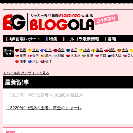
サッカー専門新聞ELGOLAZO web版 BLOGOLA
J練習場レポート
特集
エルゴラ最新情報
書籍
札幌
仙台
山形
鹿島
水戸
栃木
群馬
浦和
大宮
新潟
金沢
清水
磐田
名古屋
岐阜
京都
G大阪
C
チーム
熊本
大分
琉球
タグ
モバイル向けデザインで見る
最新記事
［3219号］特別な覇者へ 大逆転か連破か
［3220号］伝説の王者、黄金のシャーレ
［3230号］世界一への夢は終わらない