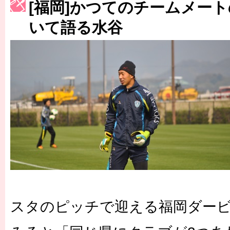
[福岡]かつてのチームメー
［3223号］一丸。日本出陣
いて語る水谷
［3222号］史上最大のW杯開幕 注目は「個」
長谷川 アーリアジャスールさんがシンポジウム「気候変動から命を
スタのピッチで迎える福岡ダー