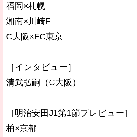
福岡×札幌
湘南×川崎F
C大阪×FC東京
［インタビュー］
清武弘嗣（C大阪）
［明治安田J1第1節プレビュー］
柏×京都