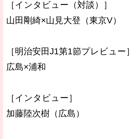
［インタビュー（対談）］
山田剛綺×山見大登（東京V）
［明治安田J1第1節プレビュー］
広島×浦和
［インタビュー］
加藤陸次樹（広島）