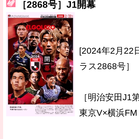
［3214号］WEST制覇
［2868号］J1開幕
［3215号］WEEKLY EG SELECTION
［3216号］行く末占うラストワン
［3217号］最高の景色へ出国
[2024年2月
［3218号］WEEKLY EG SELECTION
ラス2868号］
［3219号］特別な覇者へ 大逆転か連破か
［3220号］伝説の王者、黄金のシャーレ
［明治安田J1
東京V×横浜FM