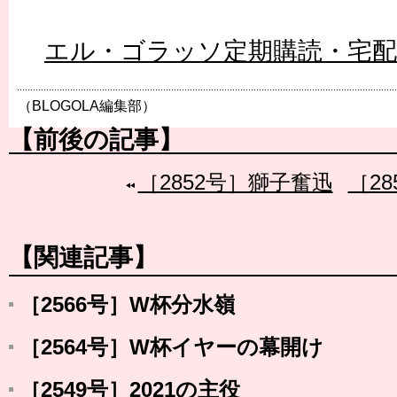
エル・ゴラッソ定期購読・宅
（BLOGOLA編集部）
【前後の記事】
［2852号］獅子奮迅
［2
【関連記事】
［2566号］W杯分水嶺
［2564号］W杯イヤーの幕開け
［2549号］2021の主役