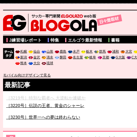
サッカー専門新聞ELGOLAZO web版 BLOGOLA
J練習場レポート
特集
エルゴラ最新情報
書籍
札幌
仙台
山形
鹿島
水戸
栃木
群馬
浦和
大宮
新潟
金沢
清水
磐田
名古屋
岐阜
京都
G大阪
C
チーム
熊本
大分
琉球
タグ
モバイル向けデザインで見る
最新記事
［3219号］特別な覇者へ 大逆転か連破か
［3220号］伝説の王者、黄金のシャーレ
［3230号］世界一への夢は終わらない
［3223号］一丸。日本出陣