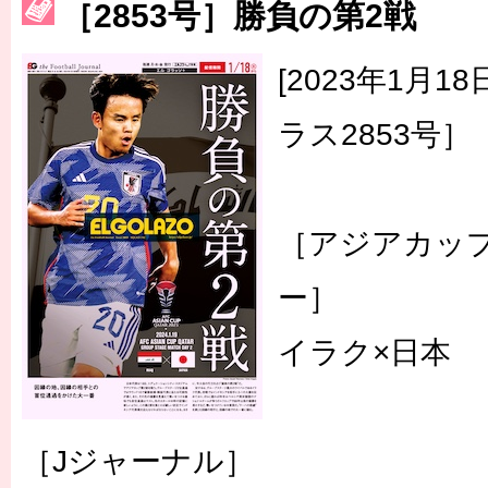
［2853号］勝負の第2戦
［3222号］史上最大のW杯開幕 注目は「個」
長谷川 アーリアジャスールさんがシンポジウム「気候変動から命を
[2023年1月
ラス2853号］
［アジアカッ
ー］
イラク×日本
［Jジャーナル］