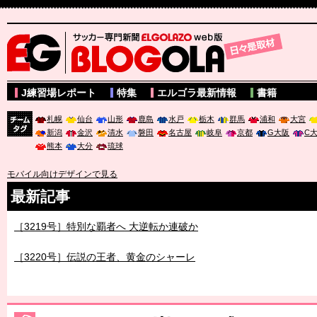
サッカー専門新聞ELGOLAZO web版 BLOGOLA
J練習場レポート
特集
エルゴラ最新情報
書籍
札幌
仙台
山形
鹿島
水戸
栃木
群馬
浦和
大宮
新潟
金沢
清水
磐田
名古屋
岐阜
京都
G大阪
C
チーム
熊本
大分
琉球
タグ
モバイル向けデザインで見る
最新記事
［3219号］特別な覇者へ 大逆転か連破か
［3220号］伝説の王者、黄金のシャーレ
［3230号］世界一への夢は終わらない