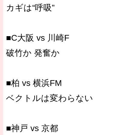
カギは“呼吸”
■C大阪 vs 川崎F
破竹か 発奮か
■柏 vs 横浜FM
ベクトルは変わらない
■神戸 vs 京都