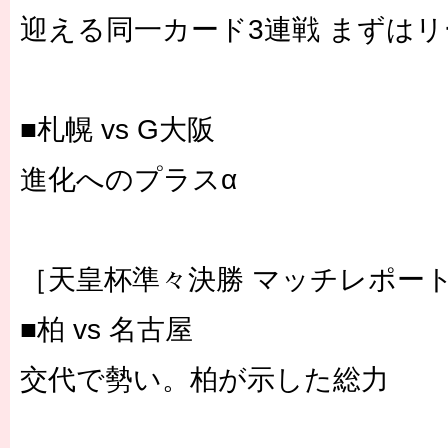
迎える同一カード3連戦 まずは
■札幌 vs G大阪
進化へのプラスα
［天皇杯準々決勝 マッチレポー
■柏 vs 名古屋
交代で勢い。柏が示した総力