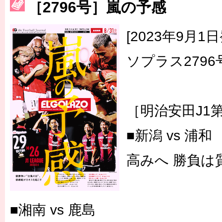
［2796号］嵐の予感
［3223号］一丸。日本出陣
[2023年9月
［3222号］史上最大のW杯開幕 注目は「個」
ソプラス2796
［明治安田J1
■新潟 vs 浦和
高みへ 勝負は
■湘南 vs 鹿島