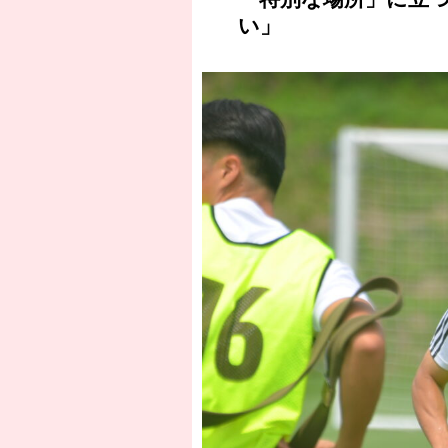
い」
［3220号］伝説の王者、黄金のシャー