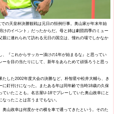
立での天皇杯決勝観戦は元日の恒例行事。奥山家が年末年始
明けのイベント」だったからだ。母と姉は劇団四季のミュー
父親に連れられて訪れる元日の国立は、憧れの場でしかなか
し、『これからサッカー漬けの1年が始まるな』と思ってい
レーを目の当たりにして、新年をあらためて頑張ろうと思っ
たした2002年度大会の決勝など。朴智星や松井大輔ら、き
ーに釘付けになった。またある年は同年齢で当時18歳の久保
ていたことも。名古屋U-18でプレーしていた奥山政幸にと
になったことは言うまでもない。
奥山政幸は何度かその横を車で通ってきたという。そのた