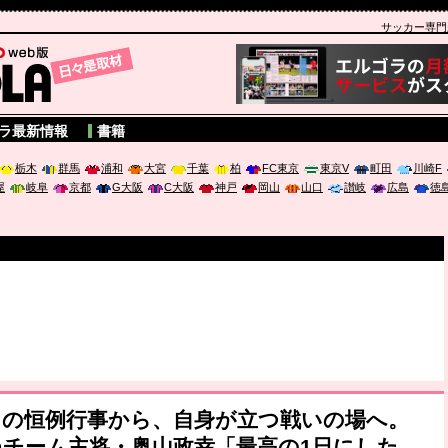
サッカー専門新聞
A
ラ最新情報
書籍
栃木
群馬
浦和
大宮
千葉
柏
FC東京
東京V
町田
川崎F
屋
岐阜
京都
G大阪
C大阪
神戸
岡山
山口
讃岐
広島
徳
日の恒例行事から、自身が立つ戦いの場へ。
チーム主将・奥山政幸「最高の1日にした
破か