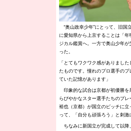
“奥山政幸少年”にとって、旧国
に愛知県から上京することは「年
ジカル鑑賞へ。一方で奥山少年が
った。
「とてもワクワク感がありました
たものです。憧れのプロ選手のプ
ていた記憶があります」
印象的な試合は京都が初優勝を果
らびやかなスター選手たちのプレ
裕也（京都）が国立のピッチに立っ
って、「自分も頑張ろう」と刺激
ちなみに新国立が完成して以降、