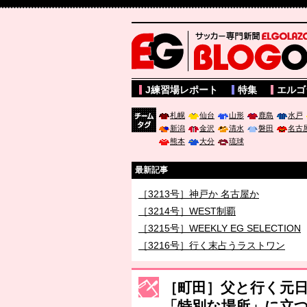
サッカー専門新聞ELGOLAZO web版 BLOGOL
J練習場レポート
特集
エルゴ
札幌
仙台
山形
鹿島
水戸
新潟
金沢
清水
磐田
名古
チーム
熊本
大分
琉球
タグ
最新記事
［3213号］神戸か 名古屋か
［3214号］WEST制覇
［3215号］WEEKLY EG SELECTION
［3216号］行く末占うラストワン
［3217号］最高の景色へ出国
［町田］父と行く元
［3218号］WEEKLY EG SELECTION
「特別な場所」に立つ
［3219号］特別な覇者へ 大逆転か連