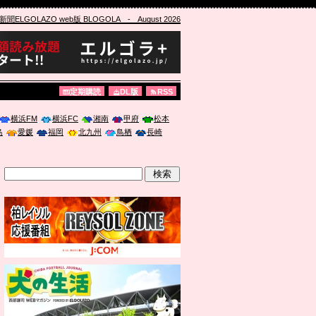
ELGOLAZO web版 BLOGOLA
- August 2026
定期購読
DL版
RSS
横浜FM
横浜FC
湘南
甲府
松本
島
愛媛
福岡
北九州
鳥栖
長崎