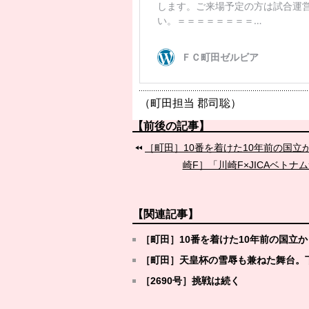
（町田担当 郡司聡）
【前後の記事】
［町田］10番を着けた10年前の国
崎F］「川崎F×JICAベト
【関連記事】
［町田］10番を着けた10年前の国立
［町田］天皇杯の雪辱も兼ねた舞台。
［2690号］挑戦は続く