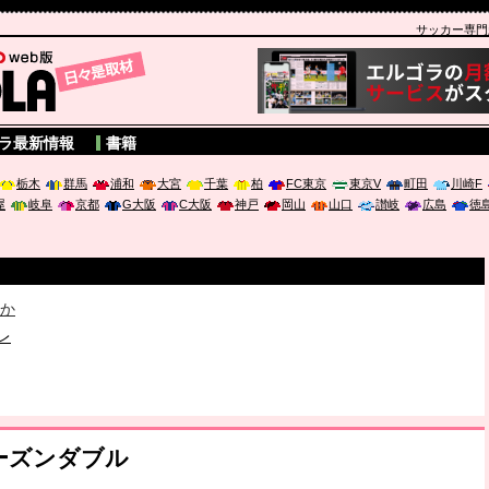
サッカー専門新聞
A
ラ最新情報
書籍
栃木
群馬
浦和
大宮
千葉
柏
FC東京
東京V
町田
川崎F
屋
岐阜
京都
G大阪
C大阪
神戸
岡山
山口
讃岐
広島
徳
破か
レ
は「個」
ポジウム「気候変動から命を守る ～エネルギー危機時代の猛暑対策～
シーズンダブル