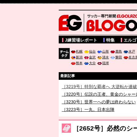
サッカー専門新聞ELGOLAZO web版 BLOGOL
J練習場レポート
特集
エルゴ
札幌
仙台
山形
鹿島
水戸
新潟
金沢
清水
磐田
名古
チーム
熊本
大分
琉球
タグ
最新記事
［3219号］特別な覇者へ 大逆転か連
［3220号］伝説の王者、黄金のシャー
［3230号］世界一への夢は終わらない
［3223号］一丸。日本出陣
［3222号］史上最大のW杯開幕 注目
長谷川 アーリアジャスールさんがシン
［2652号］必然の