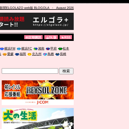
ELGOLAZO web版 BLOGOLA
- August 2026
定期購読
DL版
RSS
横浜FM
横浜FC
湘南
甲府
松本
島
愛媛
福岡
北九州
鳥栖
長崎
」に登壇