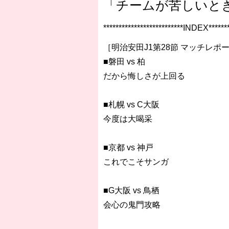
「チームが苦しいと
**************************INDEX*******
［明治安田J1第28節 マッチレポ
■磐田 vs 柏
だから悔しさが上回る
■札幌 vs C大阪
今度は大喝采
■京都 vs 神戸
これでこそサンガ
■G大阪 vs 鳥栖
会心の鬼門攻略