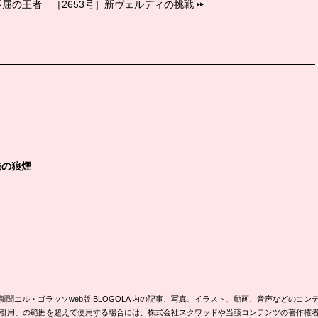
不屈の王者
［2653号］新ヴェルディの挑戦
発の狼煙
新聞エル・ゴラッソweb版 BLOGOLA 内の記事、写真、イラスト、動画、音声などのコン
引用」の範囲を超えて使用する場合には、株式会社スクワッドや当該コンテンツの著作権