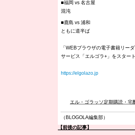
■福岡 vs 名古屋
混沌
■鹿島 vs 浦和
ともに道半ば
「WEBブラウザの電子書籍リー
サービス「エルゴラ+」をスター
https://elgolazo.jp
エル・ゴラッソ定期購読・宅
（BLOGOLA編集部）
【前後の記事】