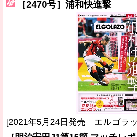
［3214号］WEST制覇
［2470号］浦和快進撃
［3215号］WEEKLY EG SELECTION
［3216号］行く末占うラストワン
［3217号］最高の景色へ出国
［3218号］WEEKLY EG SELECTION
［3219号］特別な覇者へ 大逆転か連破か
［3220号］伝説の王者、黄金のシャーレ
[2021年5月24日発売 エルゴラッ