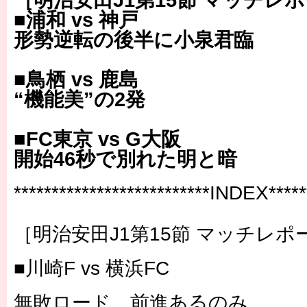
［明治安田J1第15節 マッチレ
■浦和 vs 神戸
形勢逆転の後半に小泉君臨
■鳥栖 vs 鹿島
“機能美”の2発
■FC東京 vs G大阪
開始46秒で別れた明と暗
**************************INDEX******
［明治安田J1第15節 マッチレポ
■川崎F vs 横浜FC
無敗ロード、前進あるのみ