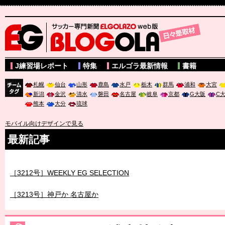
サッカー専門新聞ELGOLAZO web版 BLOGOLA
J練習場レポート
特集
エルゴラ最新情報
書籍
札幌
仙台
山形
鹿島
水戸
栃木
群馬
浦和
大宮
新潟
金沢
清水
磐田
名古屋
岐阜
京都
G大阪
C
チーム
熊本
大分
琉球
タグ
モバイル向けデザインで見る
最新記事
［3212号］WEEKLY EG SELECTION
［3213号］神戸か 名古屋か