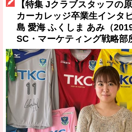
［3213号］神戸か 名古屋か
【特集 Jクラブスタッフの原
［3214号］WEST制覇
カーカレッジ卒業生インタビ
島 愛海 ふくしま あみ（20
［3215号］WEEKLY EG SELECTION
SC・マーケティング戦略
［3216号］行く末占うラストワン
［3217号］最高の景色へ出国
［3218号］WEEKLY EG SELECTION
［3219号］特別な覇者へ 大逆転か連破か