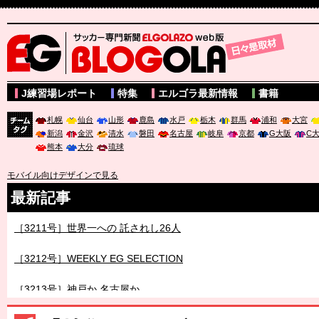
サッカー専門新聞ELGOLAZO web版 BLOGOLA
J練習場レポート
特集
エルゴラ最新情報
書籍
札幌
仙台
山形
鹿島
水戸
栃木
群馬
浦和
大宮
新潟
金沢
清水
磐田
名古屋
岐阜
京都
G大阪
C
チーム
熊本
大分
琉球
タグ
モバイル向けデザインで見る
最新記事
［3210号］FINAL
［3211号］世界一への 託されし26人
［3212号］WEEKLY EG SELECTION