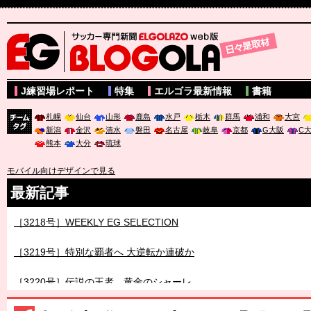
サッカー専門新聞ELGOLAZO web版 BLOGOLA
J練習場レポート
特集
エルゴラ最新情報
書籍
札幌
仙台
山形
鹿島
水戸
栃木
群馬
浦和
大宮
新潟
金沢
清水
磐田
名古屋
岐阜
京都
G大阪
C
チーム
熊本
大分
琉球
タグ
モバイル向けデザインで見る
最新記事
［3217号］最高の景色へ出国
［3218号］WEEKLY EG SELECTION
［3219号］特別な覇者へ 大逆転か連破か