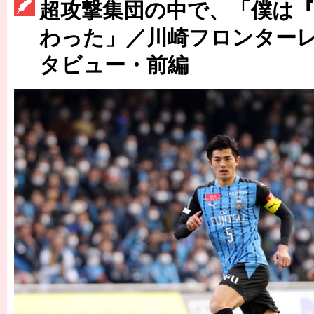
［3220号］伝説の王者、黄金のシャーレ
超攻撃集団の中で、「僕は『
わった」／川崎フロンターレ
［3230号］世界一への夢は終わらない
タビュー・前編
［3223号］一丸。日本出陣
［3222号］史上最大のW杯開幕 注目は「個」