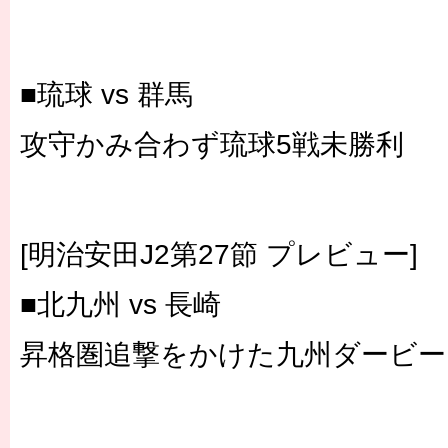
■琉球 vs 群馬
攻守かみ合わず琉球5戦未勝利
[明治安田J2第27節 プレビュー]
■北九州 vs 長崎
昇格圏追撃をかけた九州ダービー