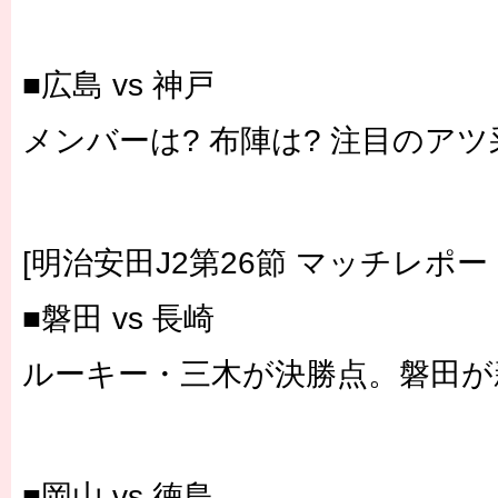
■広島 vs 神戸
メンバーは? 布陣は? 注目のアツ
[明治安田J2第26節 マッチレポー
■磐田 vs 長崎
ルーキー・三木が決勝点。磐田が
■岡山 vs 徳島