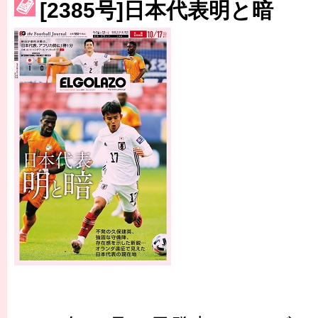
[2385号]日本代表明と暗
［3214号］WEST制覇
［3215号］WEEKLY EG SELECTION
［3216号］行く末占うラストワン
［3217号］最高の景色へ出国
［3218号］WEEKLY EG SELECTION
［3219号］特別な覇者へ 大逆転か連破か