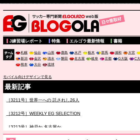
サッカー専門新聞ELGOLAZO web版 BLOGOLA
J練習場レポート
特集
エルゴラ最新情報
書籍
札幌
仙台
山形
鹿島
水戸
栃木
群馬
浦和
大宮
新潟
金沢
清水
磐田
名古屋
岐阜
京都
G大阪
C
チーム
熊本
大分
琉球
タグ
モバイル向けデザインで見る
最新記事
［3211号］世界一への 託されし26人
［3212号］WEEKLY EG SELECTION
［3213号］神戸か 名古屋か