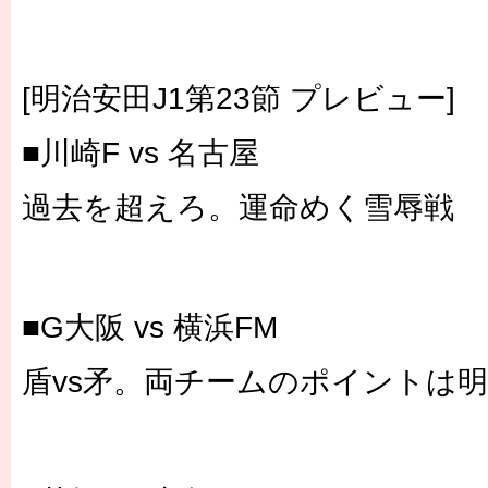
[明治安田J1第23節 プレビュー]
■川崎F vs 名古屋
過去を超えろ。運命めく雪辱戦
■G大阪 vs 横浜FM
盾vs矛。両チームのポイントは