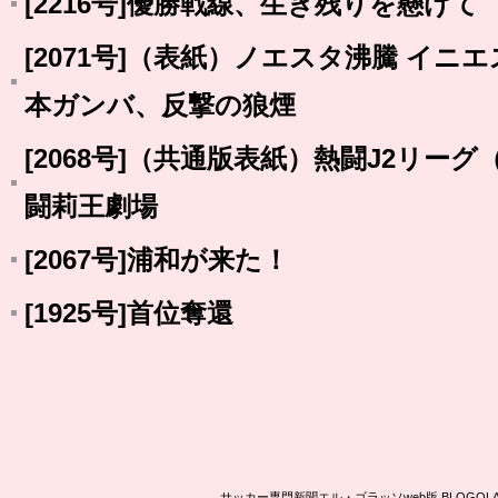
[2216号]優勝戦線、生き残りを懸けて
[2071号]（表紙）ノエスタ沸騰 イ
本ガンバ、反撃の狼煙
[2068号]（共通版表紙）熱闘J2リー
闘莉王劇場
[2067号]浦和が来た！
[1925号]首位奪還
サッカー専門新聞エル・ゴラッソweb版 BLOG