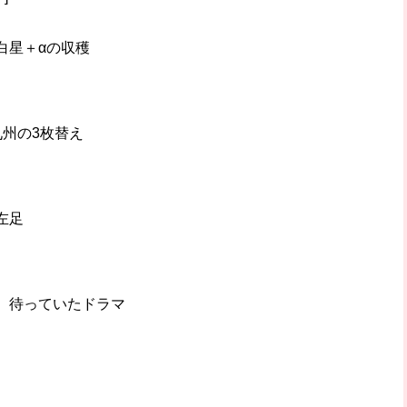
白星＋αの収穫
州の3枚替え
左足
。待っていたドラマ