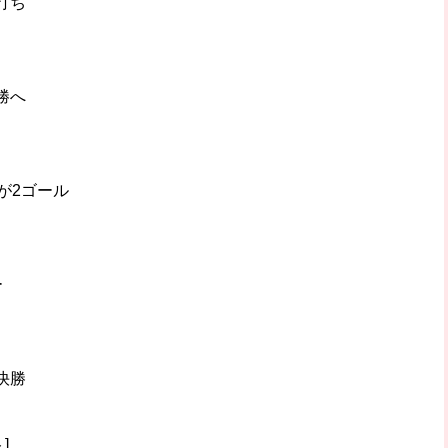
打ち
勝へ
が2ゴール
ー
快勝
]