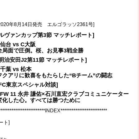
破か
レ
[2020年8月14日発売 エルゴラッソ2361号]
[ルヴァンカップ第3節 マッチレポート]
■仙台 vs C大阪
全局面で圧倒。桜、お見事3戦全勝
[明治安田J2第11節 マッチレポート]
■千葉 vs 松本
フクアリに歓喜をもたらした“Bチーム”の闘志
[FC東京スペシャル対談]
■FW 11 永井 謙佑×石川直宏クラブコミュニケーター
変化した心。すべては勝つために
*************************INDEX*************************
ート]