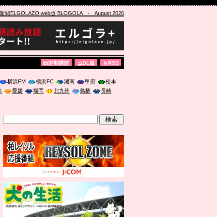
ELGOLAZO web版 BLOGOLA
- August 2026
定期購読
DL版
RSS
横浜FM
横浜FC
湘南
甲府
松本
島
愛媛
福岡
北九州
鳥栖
長崎