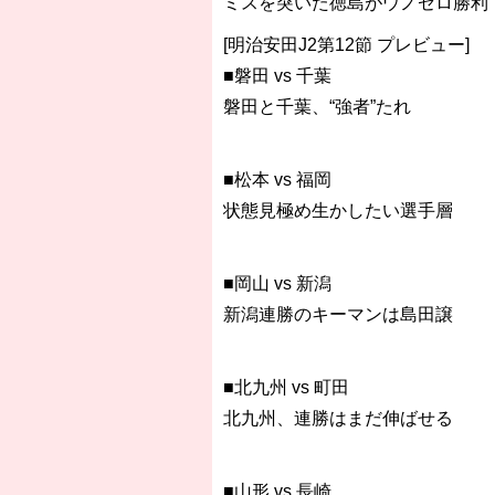
ミスを突いた徳島がウノゼロ勝利
[明治安田J2第12節 プレビュー]
■磐田 vs 千葉
磐田と千葉、“強者”たれ
■松本 vs 福岡
状態見極め生かしたい選手層
■岡山 vs 新潟
新潟連勝のキーマンは島田譲
■北九州 vs 町田
北九州、連勝はまだ伸ばせる
■山形 vs 長崎