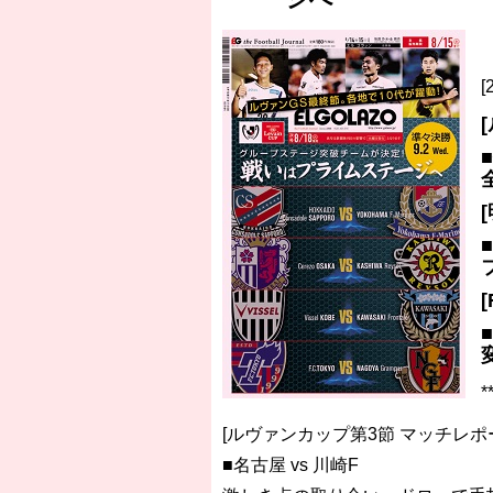
［3218号］WEEKLY EG SELECTION
［3219号］特別な覇者へ 大逆転か連
［3220号］伝説の王者、黄金のシャー
*
[ルヴァンカップ第3節 マッチレポ
■名古屋 vs 川崎F