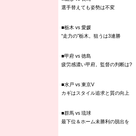
選手替えても姿勢は不変
■栃木 vs 愛媛
“走力の”栃木。狙うは3連勝
■甲府 vs 徳島
疲労感濃い甲府。監督の判断は?
■水戸 vs 東京V
カギはスタイル追求と質の向上
■群馬 vs 琉球
最下位＆ホーム未勝利の脱出を