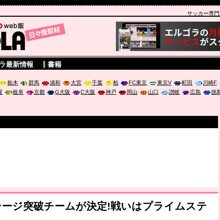
サッカー専門新聞
A
ラ最新情報
書籍
栃木
群馬
浦和
大宮
千葉
柏
FC東京
東京V
町田
川崎F
屋
岐阜
京都
G大阪
C大阪
神戸
岡山
山口
讃岐
広島
徳
プステージ突破チームが決定!戦いはプライムステ