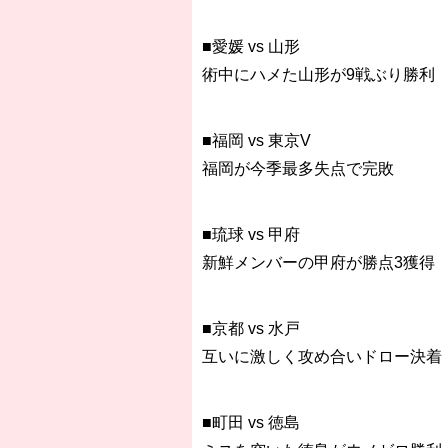
■愛媛 vs 山形
術中にハメた山形が9戦ぶり勝利
■福岡 vs 東京V
福岡が今季最多失点で完敗
■琉球 vs 甲府
新鮮メンバーの甲府が勝点3獲得
■京都 vs 水戸
互いに激しく攻め合いドロー決着
■町田 vs 徳島