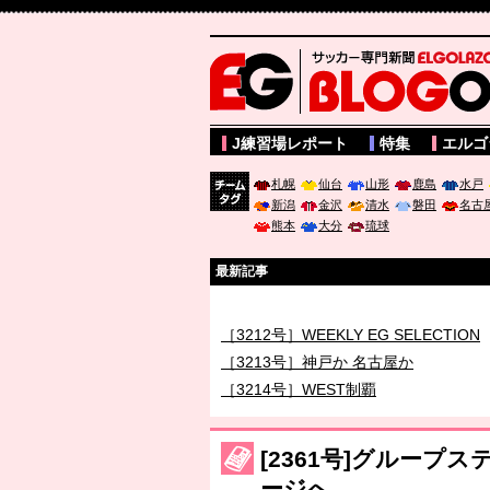
サッカー専門新聞ELGOLAZO web版 BLOGOL
J練習場レポート
特集
エルゴ
札幌
仙台
山形
鹿島
水戸
新潟
金沢
清水
磐田
名古
チーム
熊本
大分
琉球
タグ
最新記事
［3211号］世界一への 託されし26人
［3212号］WEEKLY EG SELECTION
［3213号］神戸か 名古屋か
［3214号］WEST制覇
［3215号］WEEKLY EG SELECTION
［3216号］行く末占うラストワン
[2361号]グルー
［3217号］最高の景色へ出国
ージへ