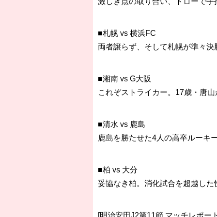
激しき点の取り合い、ドローで手
■札幌 vs 横浜FC
両者譲らず、そして札幌が準々決
■湘南 vs G大阪
これぞストライカー。17歳・唐山
■清水 vs 鹿島
鹿島を勝たせた4人の高卒ルーキ
■柏 vs 大分
妥協なき柏。消化試合を超越した
[明治安田J2第11節 マッチレポート