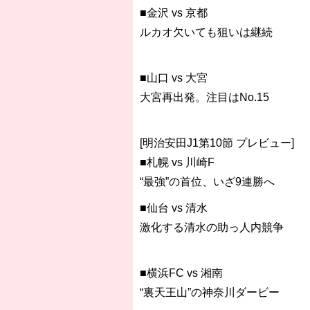
■金沢 vs 京都
ルカオ欠いても狙いは継続
■山口 vs 大宮
大宮再出発。注目はNo.15
[明治安田J1第10節 プレビュー]
■札幌 vs 川崎F
“最強”の首位、いざ9連勝へ
■仙台 vs 清水
激化する清水の助っ人内競争
■横浜FC vs 湘南
“裏天王山”の神奈川ダービー