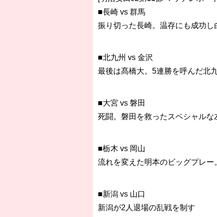
■長崎 vs 群馬
振り切った長崎。温存にも成功し
■北九州 vs 金沢
最後は髙橋大。5連勝を呼んだ北九
■大宮 vs 磐田
死闘。磐田を救ったスペシャルな
■栃木 vs 岡山
流れを変えた明本のビッグプレー
■新潟 vs 山口
新潟が2人退場の乱戦を制す