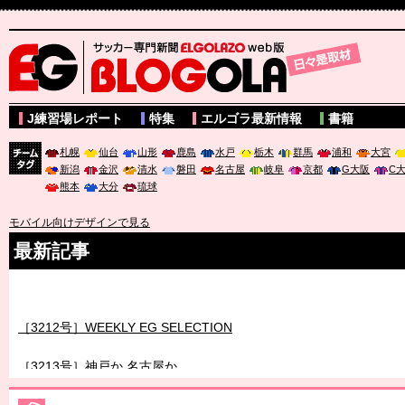
サッカー専門新聞ELGOLAZO web版 BLOGOLA
J練習場レポート
特集
エルゴラ最新情報
書籍
札幌
仙台
山形
鹿島
水戸
栃木
群馬
浦和
大宮
新潟
金沢
清水
磐田
名古屋
岐阜
京都
G大阪
C
チーム
熊本
大分
琉球
タグ
モバイル向けデザインで見る
最新記事
［3211号］世界一への 託されし26人
［3212号］WEEKLY EG SELECTION
［3213号］神戸か 名古屋か