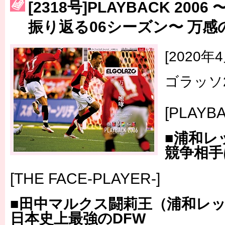
［3214号］WEST制覇
[2318号]PLAYBACK 20
［3215号］WEEKLY EG SELECTION
振り返る06シーズン〜 万感
［3216号］行く末占うラストワン
[2020
［3217号］最高の景色へ出国
ゴラッソ2
［3218号］WEEKLY EG SELECTION
［3219号］特別な覇者へ 大逆転か連破か
[PLAYBA
［3220号］伝説の王者、黄金のシャーレ
■浦和レ
競争相手
[THE FACE-PLAYER-]
■田中マルクス闘莉王（浦和レ
日本史上最強のDFW