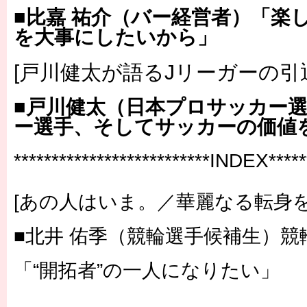
■比嘉 祐介（バー経営者）「楽
を大事にしたいから」
[戸川健太が語るJリーガーの引
■戸川健太（日本プロサッカー
ー選手、そしてサッカーの価値
**************************INDEX******
[あの人はいま。／華麗なる転身を
■北井 佑季（競輪選手候補生）
「“開拓者”の一人になりたい」