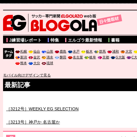
サッカー専門新聞ELGOLAZO web版 BLOGOLA
J練習場レポート
特集
エルゴラ最新情報
書籍
札幌
仙台
山形
鹿島
水戸
栃木
群馬
浦和
大宮
新潟
金沢
清水
磐田
名古屋
岐阜
京都
G大阪
C
チーム
熊本
大分
琉球
タグ
モバイル向けデザインで見る
最新記事
［3211号］世界一への 託されし26人
［3212号］WEEKLY EG SELECTION
［3213号］神戸か 名古屋か