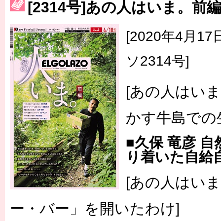
［3214号］WEST制覇
[2314号]あの人はいま。前
［3215号］WEEKLY EG SELECTION
[2020年4月
［3216号］行く末占うラストワン
ソ2314号]
［3217号］最高の景色へ出国
［3218号］WEEKLY EG SELECTION
[あの人はい
［3219号］特別な覇者へ 大逆転か連破か
かす牛島での
［3220号］伝説の王者、黄金のシャーレ
■久保 竜彦 
り着いた自給
[あの人はい
ー・バー」を開いたわけ]