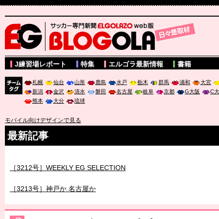
サッカー専門新聞ELGOLAZO web版 BLOGOLA
J練習場レポート
特集
エルゴラ最新情報
書籍
札幌
仙台
山形
鹿島
水戸
栃木
群馬
浦和
大宮
新潟
金沢
清水
磐田
名古屋
岐阜
京都
G大阪
C
チーム
熊本
大分
琉球
タグ
モバイル向けデザインで見る
最新記事
［3211号］世界一への 託されし26人
［3212号］WEEKLY EG SELECTION
［3213号］神戸か 名古屋か