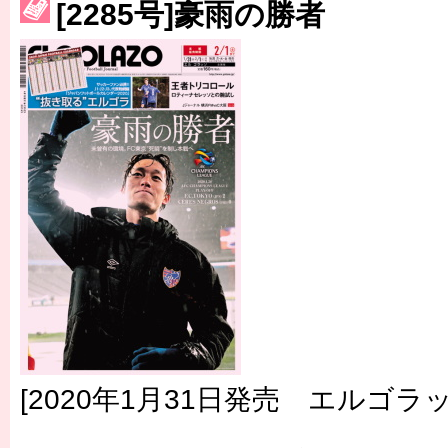
［3214号］WEST制覇
[2285号]豪雨の勝者
［3215号］WEEKLY EG SELECTION
［3216号］行く末占うラストワン
［3217号］最高の景色へ出国
［3218号］WEEKLY EG SELECTION
［3219号］特別な覇者へ 大逆転か連破か
［3220号］伝説の王者、黄金のシャーレ
[2020年1月31日発売 エルゴラッ