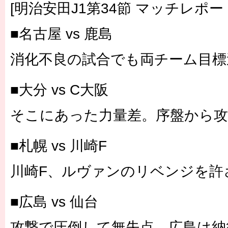
[明治安田J1第34節 マッチレポー
■名古屋 vs 鹿島
消化不良の試合でも両チーム目標
■大分 vs C大阪
そこにあった力量差。序盤から攻
■札幌 vs 川崎F
川崎F、ルヴァンのリベンジを許
■広島 vs 仙台
攻撃で圧倒して無失点。広島は納