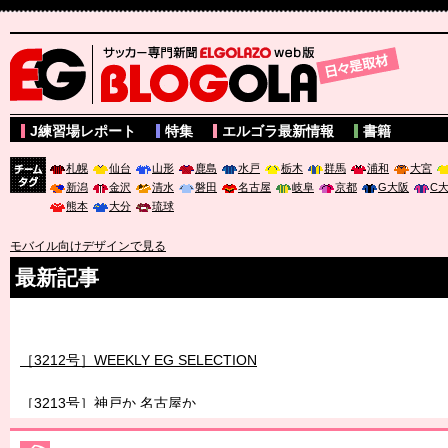
サッカー専門新聞ELGOLAZO web版 BLOGOLA
J練習場レポート
特集
エルゴラ最新情報
書籍
札幌
仙台
山形
鹿島
水戸
栃木
群馬
浦和
大宮
新潟
金沢
清水
磐田
名古屋
岐阜
京都
G大阪
C
チーム
熊本
大分
琉球
タグ
モバイル向けデザインで見る
最新記事
［3211号］世界一への 託されし26人
［3212号］WEEKLY EG SELECTION
［3213号］神戸か 名古屋か