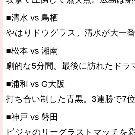
■清水 vs 鳥栖
やはりドウグラス。清水が大一
■松本 vs 湘南
劇的な5分間。最後に訪れたドラ
■浦和 vs G大阪
打ち合い制した青黒。3連勝で7
■神戸 vs 磐田
ビジャのリーグラストマッチを