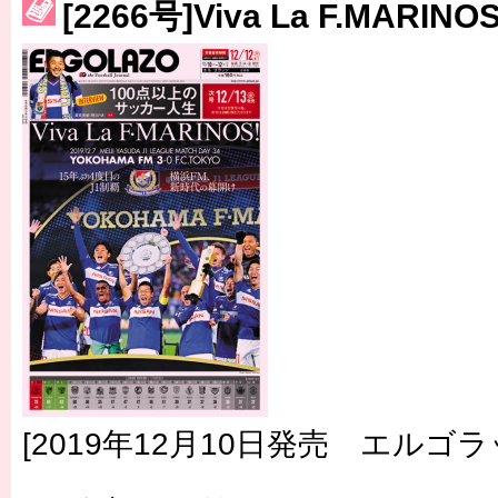
［3214号］WEST制覇
[2266号]Viva La F.MARINOS
［3215号］WEEKLY EG SELECTION
［3216号］行く末占うラストワン
［3217号］最高の景色へ出国
［3218号］WEEKLY EG SELECTION
［3219号］特別な覇者へ 大逆転か連破か
［3220号］伝説の王者、黄金のシャーレ
[2019年12月10日発売 エルゴラ