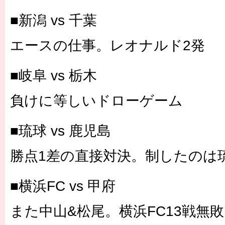
■新潟 vs 千葉
エースの仕事。レオナルド2発
■岐阜 vs 栃木
負けに等しいドローゲーム
■琉球 vs 鹿児島
勝点1差の直接対決。制したのは
■横浜FC vs 甲府
また中山&松尾。横浜FC13戦無敗