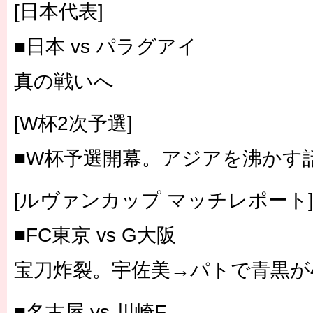
[日本代表]
■日本 vs パラグアイ
真の戦いへ
[W杯2次予選]
■W杯予選開幕。アジアを沸かす
[ルヴァンカップ マッチレポート
■FC東京 vs G大阪
宝刀炸裂。宇佐美→パトで青黒が
■名古屋 vs 川崎F