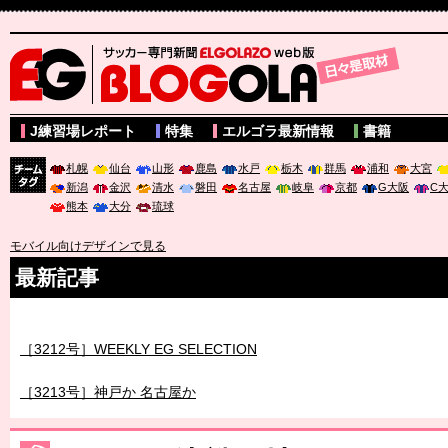
サッカー専門新聞ELGOLAZO web版 BLOGOLA
J練習場レポート
特集
エルゴラ最新情報
書籍
札幌
仙台
山形
鹿島
水戸
栃木
群馬
浦和
大宮
新潟
金沢
清水
磐田
名古屋
岐阜
京都
G大阪
C
チーム
熊本
大分
琉球
タグ
モバイル向けデザインで見る
最新記事
［3211号］世界一への 託されし26人
［3212号］WEEKLY EG SELECTION
［3213号］神戸か 名古屋か