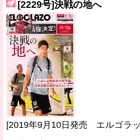
［3214号］WEST制覇
[2229号]決戦の地へ
［3215号］WEEKLY EG SELECTION
［3216号］行く末占うラストワン
［3217号］最高の景色へ出国
［3218号］WEEKLY EG SELECTION
［3219号］特別な覇者へ 大逆転か連破か
［3220号］伝説の王者、黄金のシャーレ
[2019年9月10日発売 エルゴラッ