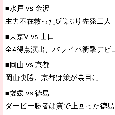
■水戸 vs 金沢
主力不在救った5戦ぶり先発二人
■東京V vs 山口
全4得点演出。パライバ衝撃デビ
■岡山 vs 京都
岡山快勝。京都は策が裏目に
■愛媛 vs 徳島
ダービー勝者は質で上回った徳島