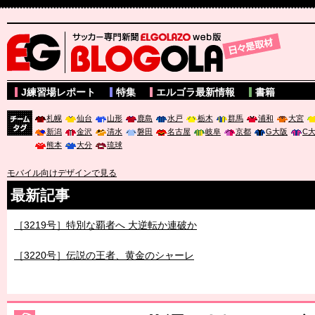
サッカー専門新聞ELGOLAZO web版 BLOGOLA
J練習場レポート
特集
エルゴラ最新情報
書籍
札幌
仙台
山形
鹿島
水戸
栃木
群馬
浦和
大宮
新潟
金沢
清水
磐田
名古屋
岐阜
京都
G大阪
C
チーム
熊本
大分
琉球
タグ
モバイル向けデザインで見る
最新記事
［3219号］特別な覇者へ 大逆転か連破か
［3220号］伝説の王者、黄金のシャーレ
［3230号］世界一への夢は終わらない