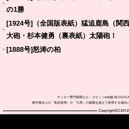
の1勝
[1924号]（全国版表紙）猛追鹿島（
大砲・杉本健勇（裏表紙）太陽砲！
[1888号]怒涛の柏
サッカー専門新聞エル・ゴラッソweb版 BLOG
著作権法上の「私的使用」や「引用」の範囲を超えて使用する場合
Copyright(C)2010-20