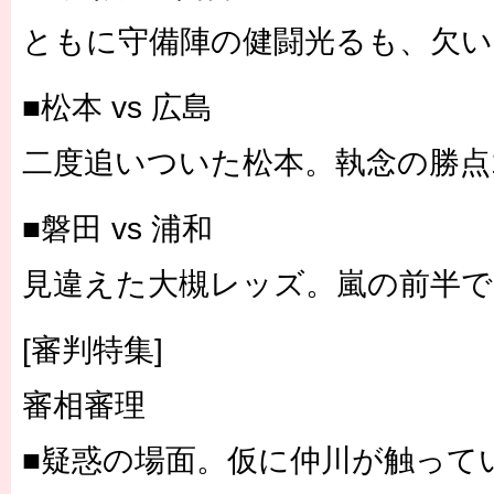
ともに守備陣の健闘光るも、欠い
■松本 vs 広島
二度追いついた松本。執念の勝点
■磐田 vs 浦和
見違えた大槻レッズ。嵐の前半で
[審判特集]
審相審理
■疑惑の場面。仮に仲川が触って