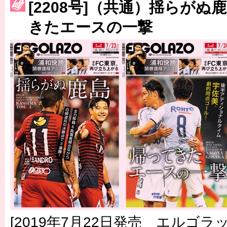
[2208号]（共通）揺らがぬ
［3223号］一丸。日本出陣
きたエースの一撃
［3222号］史上最大のW杯開幕 注目は「個」
[2019年7月22日発売 エルゴラッ