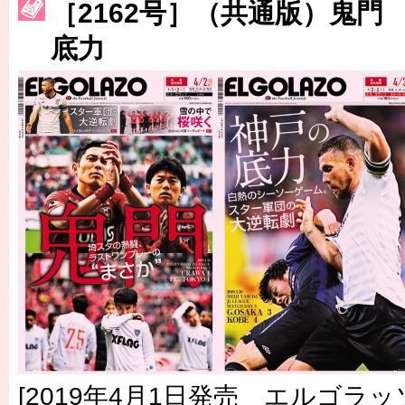
［2162号］（共通版）鬼門
［3230号］世界一への夢は終わらない
底力
［3223号］一丸。日本出陣
［3222号］史上最大のW杯開幕 注目は「個」
[2019年4月1日発売 エルゴラッソ