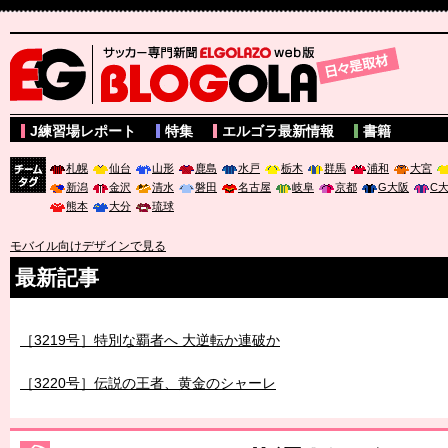
サッカー専門新聞ELGOLAZO web版 BLOGOLA
J練習場レポート
特集
エルゴラ最新情報
書籍
札幌
仙台
山形
鹿島
水戸
栃木
群馬
浦和
大宮
新潟
金沢
清水
磐田
名古屋
岐阜
京都
G大阪
C
チーム
熊本
大分
琉球
タグ
モバイル向けデザインで見る
最新記事
［3218号］WEEKLY EG SELECTION
［3219号］特別な覇者へ 大逆転か連破か
［3220号］伝説の王者、黄金のシャーレ