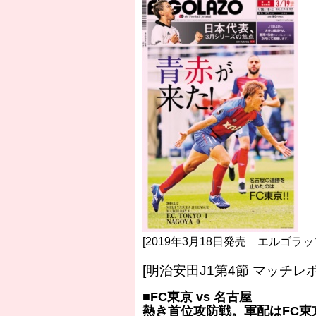
［3218号］WEEKLY EG SELECTION
［3219号］特別な覇者へ 大逆転か連
［3220号］伝説の王者、黄金のシャー
[2019年3月18日発売 エルゴラッソ
[明治安田J1第4節 マッチレ
■FC東京 vs 名古屋
熱き首位攻防戦。軍配はFC東