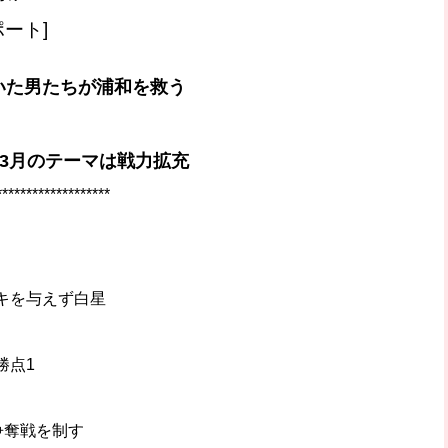
ポート]
いた男たちが浦和を救う
3月のテーマは戦力拡充
******************
キを与えず白星
勝点1
争奪戦を制す