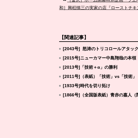
［金沢］ホーム開幕特別企画『ツエバ
和］興梠慎三の実家の店『ローストチキ
【関連記事】
[2043号] 怒涛のトリコロールアタッ
[2015号]ニューカマー中島翔哉の本領
[2013号]「技術＋α」の勝利
[2011号]（表紙）「技術」vs「技
[1933号]時代を切り拓け
[1866号]（全国版表紙）青赤の嘉