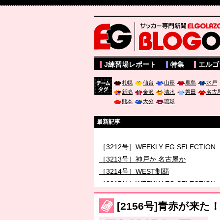
サッカー専門新聞ELGOLAZO web版 BLOGOL
J練習場レポート
特集
エルゴ
札幌
仙台
山形
鹿島
水戸
新潟
金沢
清水
磐田
名古
チーム
熊本
大分
琉球
タグ
最新記事
［3211号］世界一への 託されし26人
［3212号］WEEKLY EG SELECTION
［3213号］神戸か 名古屋か
［3214号］WEST制覇
［3215号］WEEKLY EG SELECTION
［3216号］行く末占うラストワン
[2156号]青赤が来た
［3217号］最高の景色へ出国