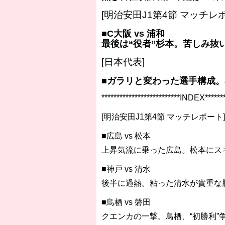
[明治安田J1第4節 マッチレ
■C大阪 vs 浦和
最後は“役者”杉本。苦しみ抜
[日本代表]
■ガラリと変わった選手構成。
**************************INDEX*******
[明治安田J1第4節 マッチレポート]
■広島 vs 松本
上昇気流に乗った広島。松本にス
■神戸 vs 清水
後半に過熱。粘った清水が貴重な
■鳥栖 vs 磐田
クエンカの一撃。鳥栖、“初勝利”