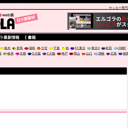
サッカー専門新聞
A
ラ最新情報
書籍
栃木
群馬
浦和
大宮
千葉
柏
FC東京
東京V
町田
川崎F
屋
岐阜
京都
G大阪
C大阪
神戸
岡山
山口
讃岐
広島
徳
！