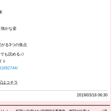
末
た強かな姿
繋がる3つの焦点
でも読める♪》
イト
281692744/
配はコチラ
2019/03/18 06:30