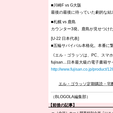
■川崎F vs G大阪
最後の最後に待っていた劇的な結
■札幌 vs 鹿島
カウンター3発。鹿島が見せつけ
[U-22 日本代表]
■五輪サバイバル本格化。本番に
《エル・ゴラッソは、PC、スマホ
fujisan…日本最大級の電子書籍サ
http://www.fujisan.co.jp/product/1
エル・ゴラッソ定期購読・宅
（BLOGOLA編集部）
【前後の記事】