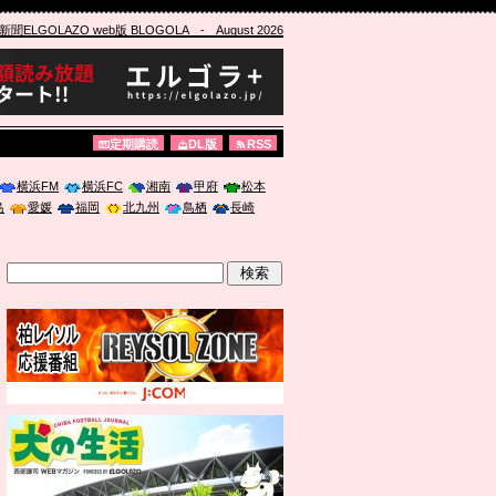
ELGOLAZO web版 BLOGOLA
- August 2026
定期購読
DL版
RSS
横浜FM
横浜FC
湘南
甲府
松本
島
愛媛
福岡
北九州
鳥栖
長崎