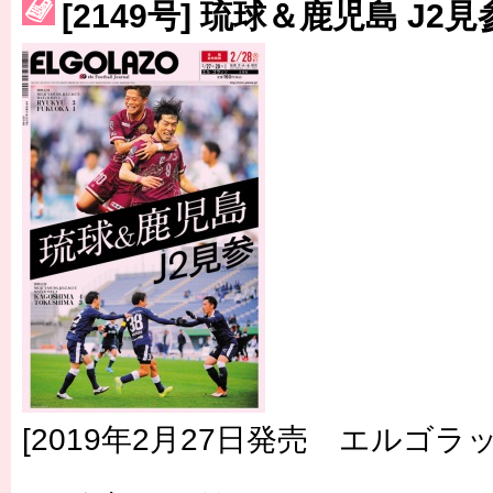
[2149号] 琉球＆鹿児島 J2見
［3230号］世界一への夢は終わらない
［3223号］一丸。日本出陣
［3222号］史上最大のW杯開幕 注目は「個」
[2019年2月27日発売 エルゴラッ