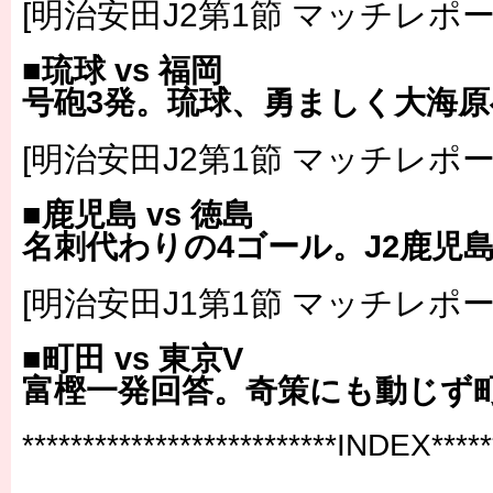
[明治安田J2第1節 マッチレポー
■琉球 vs 福岡
号砲3発。琉球、勇ましく大海原
[明治安田J2第1節 マッチレポー
■鹿児島 vs 徳島
名刺代わりの4ゴール。J2鹿児
[明治安田J1第1節 マッチレポー
■町田 vs 東京V
富樫一発回答。奇策にも動じず
**************************INDEX******