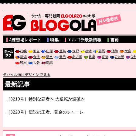
サッカー専門新聞ELGOLAZO web版 BLOGOLA
J練習場レポート
特集
エルゴラ最新情報
書籍
札幌
仙台
山形
鹿島
水戸
栃木
群馬
浦和
大宮
新潟
金沢
清水
磐田
名古屋
岐阜
京都
G大阪
C
チーム
熊本
大分
琉球
タグ
モバイル向けデザインで見る
最新記事
［3219号］特別な覇者へ 大逆転か連破か
［3220号］伝説の王者、黄金のシャーレ