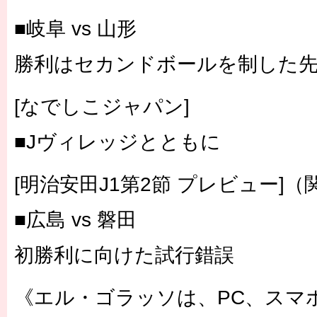
■岐阜 vs 山形
勝利はセカンドボールを制した
[なでしこジャパン]
■Jヴィレッジとともに
[明治安田J1第2節 プレビュー]
■広島 vs 磐田
初勝利に向けた試行錯誤
《エル・ゴラッソは、PC、スマ