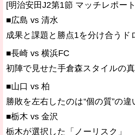
[明治安田J2第1節 マッチレポート
■広島 vs 清水
成果と課題と勝点1を分け合うド
■長崎 vs 横浜FC
初陣で見せた手倉森スタイルの真
■山口 vs 柏
勝敗を左右したのは“個の質”の違
■栃木 vs 金沢
栃木が選択した「ノーリスク」