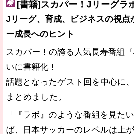
[書籍]スカパー！Jリーグラ
［3223号］一丸。日本出陣
Jリーグ、育成、ビジネスの視点
［3222号］史上最大のW杯開幕 注目は「個」
長谷川 アーリアジャスールさんがシンポジウム「気候変動から命を
ー成長へのヒント
スカパー！の誇る人気長寿番組『
いに書籍化！
話題となったゲスト回を中心に
まとめました。
「『ラボ』のような番組を見た
ば、日本サッカーのレベルは上