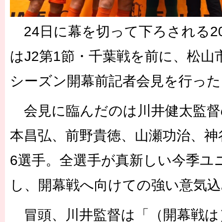
24日に幕を切って下ろされる20
はJ2第1節・千葉戦を前に、松山市内
シーズン開幕前記者会見を行った
会見に臨んだのは川井健太監督
本昌弘、前野貴徳、山瀬功治、神
6選手。全選手が真新しい今季ユ
し、開幕戦へ向けての強い意気込
冒頭、川井監督は「（開幕戦は）