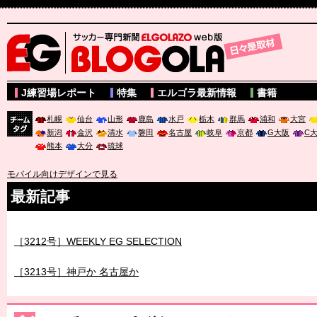
サッカー専門新聞ELGOLAZO web版 BLOGOLA
J練習場レポート
特集
エルゴラ最新情報
書籍
札幌
仙台
山形
鹿島
水戸
栃木
群馬
浦和
大宮
新潟
金沢
清水
磐田
名古屋
岐阜
京都
G大阪
C
チーム
熊本
大分
琉球
タグ
モバイル向けデザインで見る
最新記事
［3211号］世界一への 託されし26人
［3212号］WEEKLY EG SELECTION
［3213号］神戸か 名古屋か