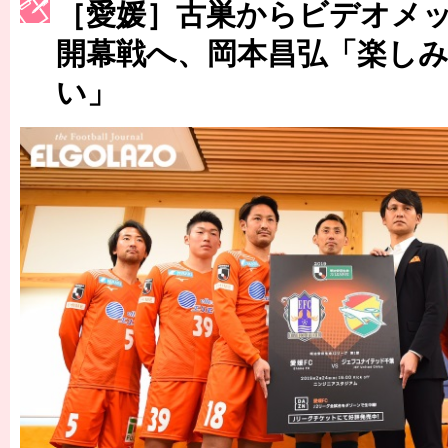
［3214号］WEST制覇
［愛媛］古巣からビデオメ
［3215号］WEEKLY EG SELECTION
開幕戦へ、岡本昌弘「楽し
い」
［3216号］行く末占うラストワン
［3217号］最高の景色へ出国
［3218号］WEEKLY EG SELECTION
［3219号］特別な覇者へ 大逆転か連破か
［3220号］伝説の王者、黄金のシャーレ